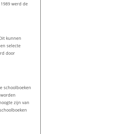
n 1989 werd de
 Dit kunnen
een selecte
ord door
lke schoolboeken
n worden
hoogte zijn van
n schoolboeken