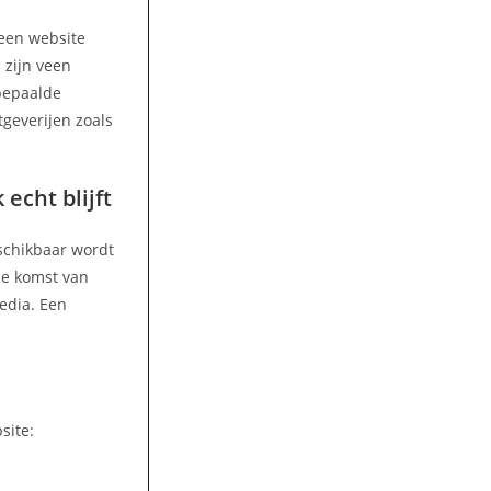
 een website
 zijn veen
 bepaalde
tgeverijen zoals
echt blijft
eschikbaar wordt
 de komst van
media. Een
site: