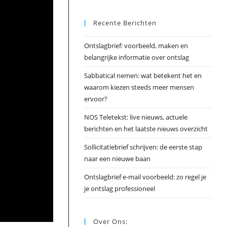
Esc
Recente Berichten
om
het
Ontslagbrief: voorbeeld, maken en
zoek
belangrijke informatie over ontslag
te
slui
Sabbatical nemen: wat betekent het en
waarom kiezen steeds meer mensen
ervoor?
NOS Teletekst: live nieuws, actuele
berichten en het laatste nieuws overzicht
Sollicitatiebrief schrijven: de eerste stap
naar een nieuwe baan
Ontslagbrief e-mail voorbeeld: zo regel je
je ontslag professioneel
Over Ons: