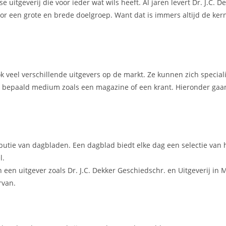
 uitgeverij die voor ieder wat wils heeft. Al jaren levert Dr. J.C. D
oor een grote en brede doelgroep. Want dat is immers altijd de ker
ook veel verschillende uitgevers op de markt. Ze kunnen zich specia
en bepaald medium zoals een magazine of een krant. Hieronder gaan
ibutie van dagbladen. Een dagblad biedt elke dag een selectie van 
l.
een uitgever zoals Dr. J.C. Dekker Geschiedschr. en Uitgeverij in
rvan.