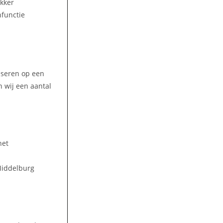
ekker
nfunctie
liseren op een
 wij een aantal
het
 Middelburg