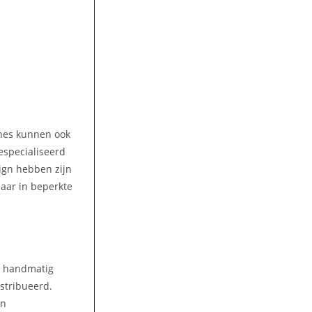
ines kunnen ook
gespecialiseerd
ign hebben zijn
aar in beperkte
n handmatig
stribueerd.
en