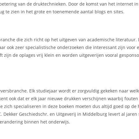
rbetering van de druktechnieken. Door de komst van het internet i
g te zien in het grote en toenemende aantal blogs en sites.
ranche die zich richt op het uitgeven van academische literatuur.
ar ook zeer specialistische onderzoeken die interessant zijn voor 
t zijn de oplages vrij klein en worden uitgeverijen vooral gespons
geversbranche. Elk studiejaar wordt er zorgvuldig gekeken naar we
kent ook dat er elk jaar nieuwe drukken verschijnen waarbij foute
e zich specialiseren in deze boeken moeten dus altijd goed op de 
C. Dekker Geschiedschr. en Uitgeverij in Middelburg levert al jare
erandering binnen het onderwijs.