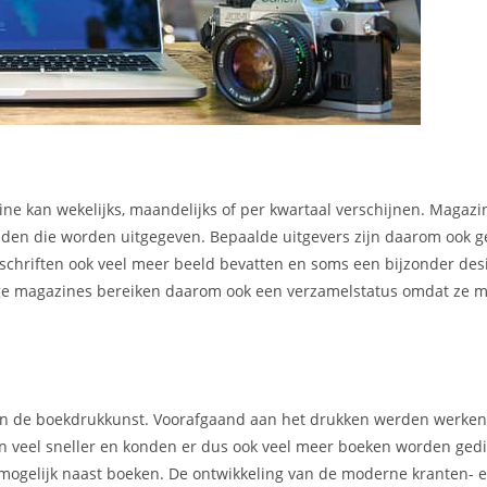
ne kan wekelijks, maandelijks of per kwartaal verschijnen. Magaz
kbladen die worden uitgegeven. Bepaalde uitgevers zijn daarom ook 
chriften ook veel meer beeld bevatten en soms een bijzonder des
mmige magazines bereiken daarom ook een verzamelstatus omdat ze m
 van de boekdrukkunst. Voorafgaand aan het drukken werden werke
en veel sneller en konden er dus ook veel meer boeken worden gedi
mogelijk naast boeken. De ontwikkeling van de moderne kranten- 