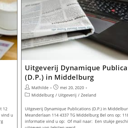
Uitgeverij Dynamique Publica
(D.P.) in Middelburg
Bericht
Bericht
Mathilde
mei 20, 2020
auteur:
gepubliceerd
Berichtcategorie:
Middelburg
/
Uitgeverij
/
Zeeland
op:
t 12
Uitgeverij Dynamique Publications (D.P.) in Middelbu
 vind u
Meanderlaan 114 4337 TG Middelburg Bel ons op: 1
rg
informatie vind u op: Of mail naar: Een stukje gesch
uitgeven van teksten werd…