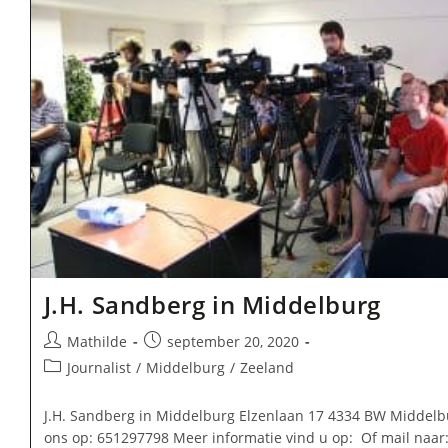
J.H. Sandberg in Middelburg
Bericht
Bericht
Mathilde
september 20, 2020
auteur:
gepubliceerd
Berichtcategorie:
Journalist
/
Middelburg
/
Zeeland
op:
J.H. Sandberg in Middelburg Elzenlaan 17 4334 BW Middelb
ons op: 651297798 Meer informatie vind u op: Of mail naar