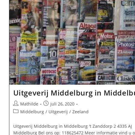
Uitgeverij Middelburg in Middelb
Bericht
Bericht
Mathilde
juli 26, 2020
auteur:
gepubliceerd
Berichtcategorie:
Middelburg
/
Uitgeverij
/
Zeeland
op:
Uitgeverij Middelburg in Middelburg 't Zanddorp 2 4335 AJ
Middelburg Bel ons op: 118625472 Meer informatie vind u 