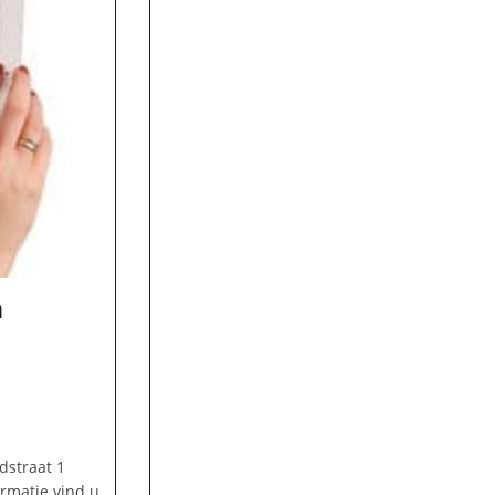
n
dstraat 1
rmatie vind u