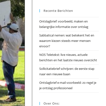
Esc
Recente Berichten
om
het
Ontslagbrief: voorbeeld, maken en
zoek
belangrijke informatie over ontslag
te
slui
Sabbatical nemen: wat betekent het en
waarom kiezen steeds meer mensen
ervoor?
NOS Teletekst: live nieuws, actuele
berichten en het laatste nieuws overzicht
Sollicitatiebrief schrijven: de eerste stap
naar een nieuwe baan
Ontslagbrief e-mail voorbeeld: zo regel je
je ontslag professioneel
Over Ons: