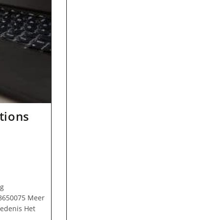
tions
rg
18650075 Meer
iedenis Het