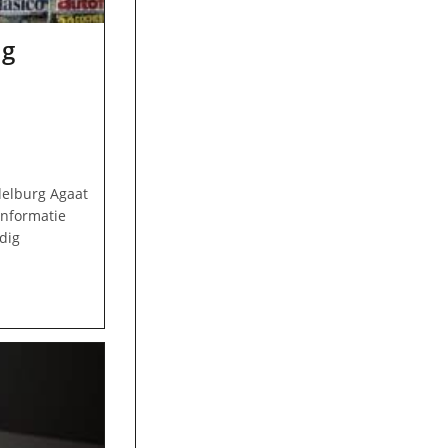
ig
delburg Agaat
informatie
dig