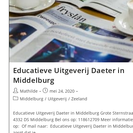
Educatieve Uitgeverij Daeter in
Middelburg
Bericht
Bericht
Mathilde
mei 24, 2020
auteur:
gepubliceerd
Berichtcategorie:
Middelburg
/
Uitgeverij
/
Zeeland
op:
Educatieve Uitgeverij Daeter in Middelburg Grote Sternstraa
4332 DS Middelburg Bel ons op: 118612709 Meer informatie
op: Of mail naar: Educatieve Uitgeverij Daeter in Middelbu
zorgt dat je…