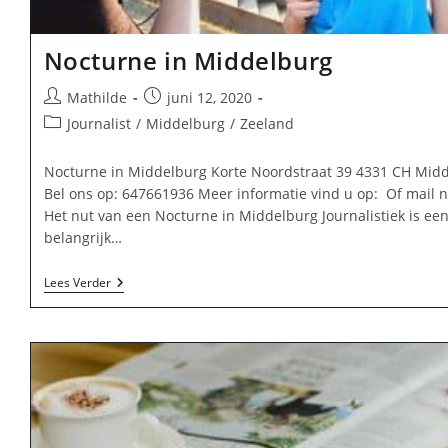
Nocturne in Middelburg
Bericht
Bericht
Mathilde
juni 12, 2020
auteur:
gepubliceerd
Berichtcategorie:
Journalist
/
Middelburg
/
Zeeland
op:
Nocturne in Middelburg Korte Noordstraat 39 4331 CH Mid
Bel ons op: 647661936 Meer informatie vind u op: Of mail 
Het nut van een Nocturne in Middelburg Journalistiek is ee
belangrijk…
Nocturne
Lees Verder
In
Middelburg