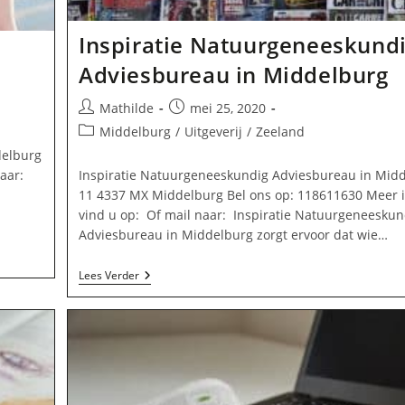
Inspiratie Natuurgeneeskund
Adviesbureau in Middelburg
Bericht
Bericht
Mathilde
mei 25, 2020
auteur:
gepubliceerd
Berichtcategorie:
Middelburg
/
Uitgeverij
/
Zeeland
op:
delburg
Inspiratie Natuurgeneeskundig Adviesbureau in Mid
naar:
11 4337 MX Middelburg Bel ons op: 118611630 Meer 
n
vind u op: Of mail naar: Inspiratie Natuurgeneeskun
Adviesbureau in Middelburg zorgt ervoor dat wie…
Inspiratie
Lees Verder
Natuurgeneeskundig
Adviesbureau
In
Middelburg