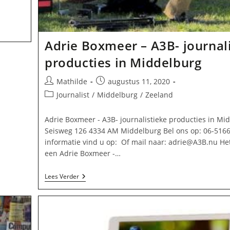
Adrie Boxmeer – A3B- journal
producties in Middelburg
Bericht
Bericht
Mathilde
augustus 11, 2020
auteur:
gepubliceerd
Berichtcategorie:
Journalist
/
Middelburg
/
Zeeland
op:
Adrie Boxmeer - A3B- journalistieke producties in Mi
Seisweg 126 4334 AM Middelburg Bel ons op: 06-516
informatie vind u op: Of mail naar:
adrie@A3B.nu
Het
een Adrie Boxmeer -…
Adrie
Lees Verder
Boxmeer
–
A3B-
Journalistieke
Producties
In