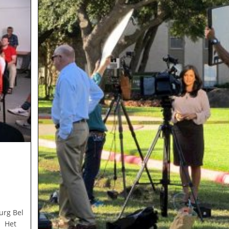
urg Bel
: Het