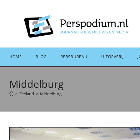
Ga
naar
inhoud
HOME
BLOG
PERSBUREAU
UITGEVERIJ
J
Middelburg
>
Zeeland
>
Middelburg