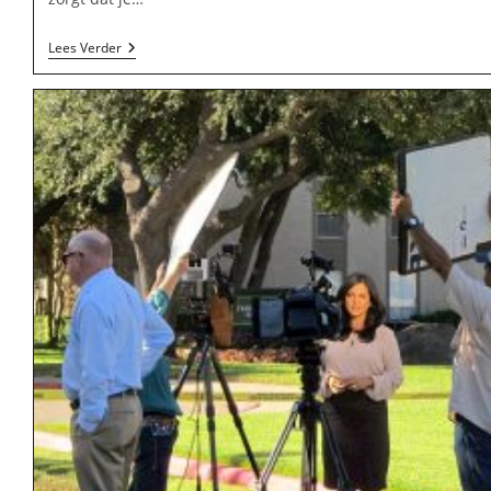
Educatieve
Lees Verder
Uitgeverij
Daeter
In
Middelburg