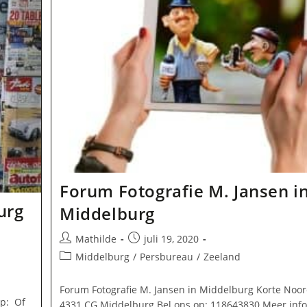
Middelburg
Forum Fotografie M. Jansen i
urg
Middelburg
Bericht
Bericht
Mathilde
juli 19, 2020
auteur:
gepubliceerd
Berichtcategorie:
Middelburg
/
Persbureau
/
Zeeland
op:
Forum Fotografie M. Jansen in Middelburg Korte Noor
op: Of
4331 CG Middelburg Bel ons op: 118643830 Meer info