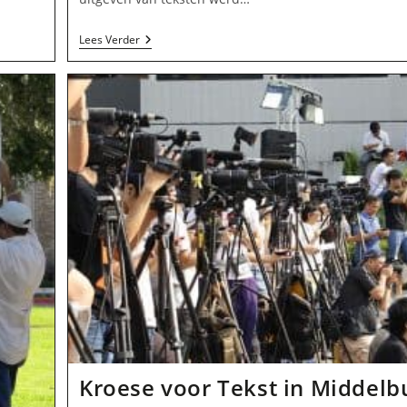
Uitgeverij
Lees Verder
Dynamique
Publications
(D.P.)
In
Middelburg
Kroese voor Tekst in Middelb