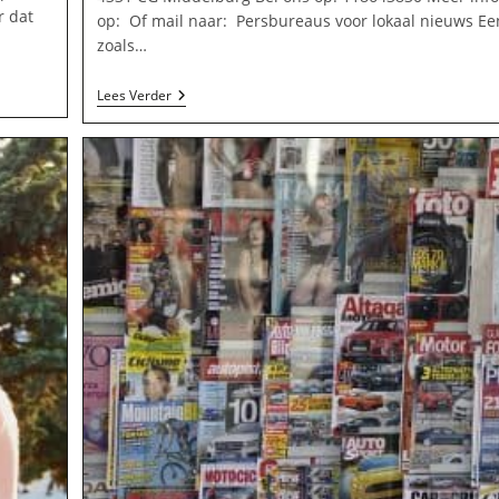
r dat
op: Of mail naar: Persbureaus voor lokaal nieuws Ee
zoals…
Forum
Lees Verder
Fotografie
M.
Jansen
In
Middelburg