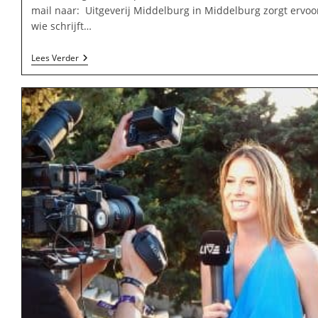
mail naar: Uitgeverij Middelburg in Middelburg zorgt ervoo
wie schrijft…
Uitgeverij
Lees Verder
Middelburg
In
Middelburg