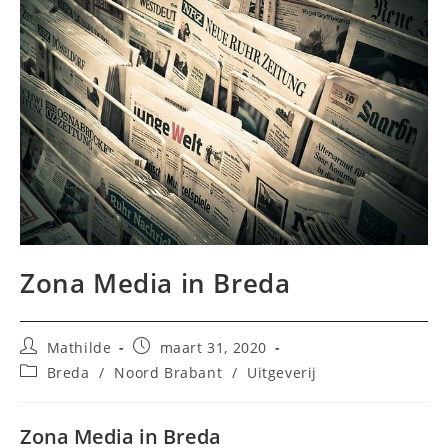
Zona Media in Breda
Bericht
Bericht
Mathilde
maart 31, 2020
auteur:
gepubliceerd
Berichtcategorie:
Breda
/
Noord Brabant
/
Uitgeverij
op:
Zona Media in Breda