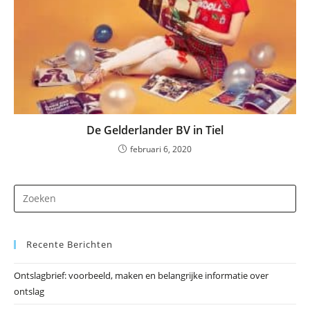
De Gelderlander BV in Tiel
februari 6, 2020
Dr
op
Es
Recente Berichten
om
he
Ontslagbrief: voorbeeld, maken en belangrijke informatie over
zo
ontslag
te