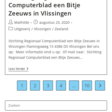
Computerblad een Bitje
Zeeuws in Vlissingen
Bericht
Bericht
Mathilde
augustus 25, 2020
auteur:
gepubliceerd
Berichtcategorie:
Uitgeverij
/
Vlissingen
/
Zeeland
op:
Stichting Regionaal Computerblad een Bitje Zeeuws in
Vlissingen Flamingoweg 15 4386 DS Vlissingen Bel ons
op: Meer informatie vind u op: Of mail naar: Stichting
Regionaal Computerblad een Bitje Zeeuws…
Stichting
Lees Verder
Regionaal
Computerblad
Een
Bitje
1
2
3
4
…
10
Naar vo
Zeeuws
In
Vlissingen
Dr
op