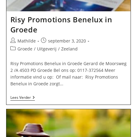
Risy Promotions Benelux in
Groede
Bericht
Bericht
Mathilde
september 3, 2020
auteur:
gepubliceerd
Berichtcategorie:
Groede
/
Uitgeverij
/
Zeeland
op:
Risy Promotions Benelux in Groede Gerard de Moorsweg
2 /A 4503 PD Groede Bel ons op: 0117-372564 Meer
informatie vind u op: Of mail naar: Risy Promotions
Benelux in Groede zorgt…
Risy
Lees Verder
Promotions
Benelux
In
Groede