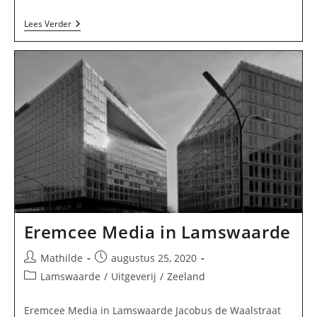
Anita
Lees Verder
Janse,
Tekstschrijver
Journalist
In
Westkapelle
Eremcee Media in Lamswaarde
Bericht
Bericht
Mathilde
augustus 25, 2020
auteur:
gepubliceerd
Berichtcategorie:
Lamswaarde
/
Uitgeverij
/
Zeeland
op:
Eremcee Media in Lamswaarde Jacobus de Waalstraat