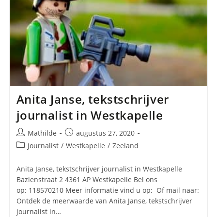
Anita Janse, tekstschrijver
journalist in Westkapelle
Bericht
Bericht
Mathilde
augustus 27, 2020
auteur:
gepubliceerd
Berichtcategorie:
Journalist
/
Westkapelle
/
Zeeland
op:
Anita Janse, tekstschrijver journalist in Westkapelle
Bazienstraat 2 4361 AP Westkapelle Bel ons
op: 118570210 Meer informatie vind u op: Of mail naar:
Ontdek de meerwaarde van Anita Janse, tekstschrijver
journalist in…