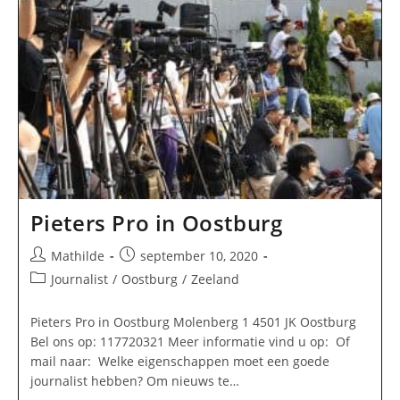
Pieters Pro in Oostburg
Bericht
Bericht
Mathilde
september 10, 2020
auteur:
gepubliceerd
Berichtcategorie:
Journalist
/
Oostburg
/
Zeeland
op:
Pieters Pro in Oostburg Molenberg 1 4501 JK Oostburg
Bel ons op: 117720321 Meer informatie vind u op: Of
mail naar: Welke eigenschappen moet een goede
journalist hebben? Om nieuws te…