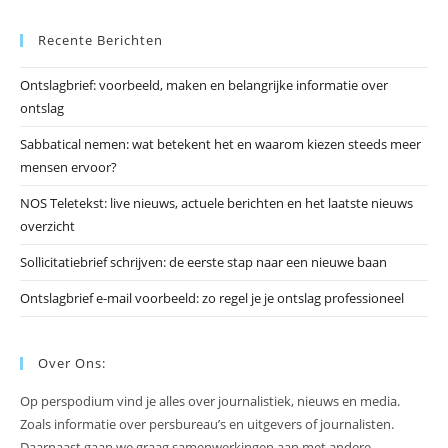
Es
Recente Berichten
om
he
Ontslagbrief: voorbeeld, maken en belangrijke informatie over
zo
ontslag
te
slu
Sabbatical nemen: wat betekent het en waarom kiezen steeds meer
mensen ervoor?
NOS Teletekst: live nieuws, actuele berichten en het laatste nieuws
overzicht
Sollicitatiebrief schrijven: de eerste stap naar een nieuwe baan
Ontslagbrief e-mail voorbeeld: zo regel je je ontslag professioneel
Over Ons:
Op perspodium vind je alles over journalistiek, nieuws en media.
Zoals informatie over persbureau’s en uitgevers of journalisten.
Daarnaast gaan we graag samenwerkingen aan met andere