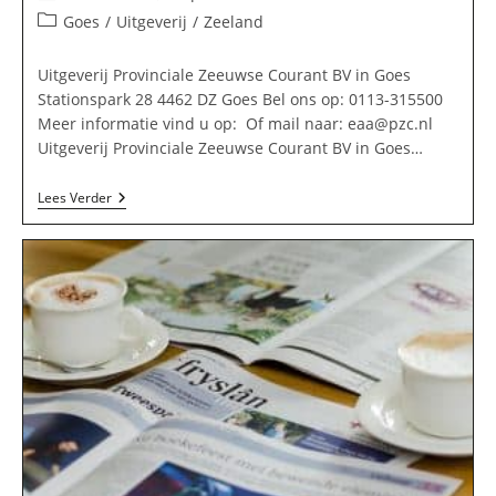
auteur:
gepubliceerd
Berichtcategorie:
Goes
/
Uitgeverij
/
Zeeland
op:
Uitgeverij Provinciale Zeeuwse Courant BV in Goes
Stationspark 28 4462 DZ Goes Bel ons op: 0113-315500
Meer informatie vind u op: Of mail naar:
eaa@pzc.nl
Uitgeverij Provinciale Zeeuwse Courant BV in Goes…
Uitgeverij
Lees Verder
Provinciale
Zeeuwse
Courant
BV
In
Goes