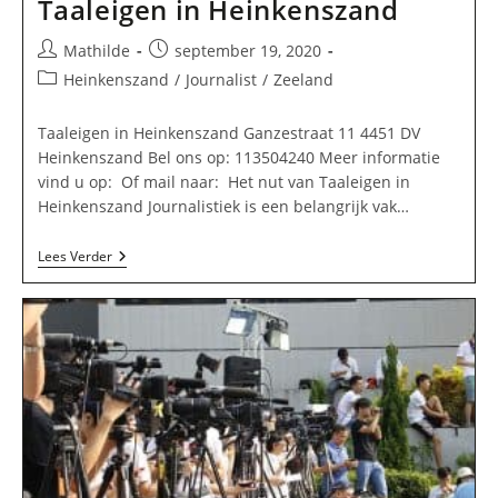
Taaleigen in Heinkenszand
Bericht
Bericht
Mathilde
september 19, 2020
auteur:
gepubliceerd
Berichtcategorie:
Heinkenszand
/
Journalist
/
Zeeland
op:
Taaleigen in Heinkenszand Ganzestraat 11 4451 DV
Heinkenszand Bel ons op: 113504240 Meer informatie
vind u op: Of mail naar: Het nut van Taaleigen in
Heinkenszand Journalistiek is een belangrijk vak…
Taaleigen
Lees Verder
In
Heinkenszand