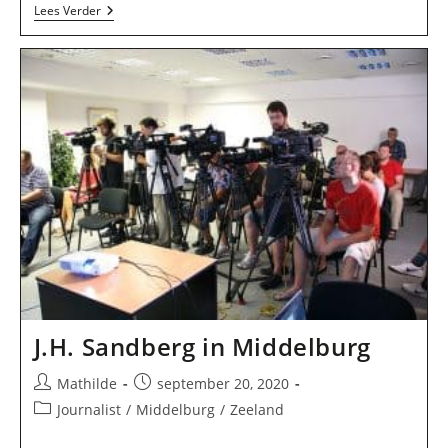
SchrijfSter
Lees Verder
In
Wemeldinge
J.H. Sandberg in Middelburg
Bericht
Bericht
Mathilde
september 20, 2020
auteur:
gepubliceerd
Berichtcategorie:
Journalist
/
Middelburg
/
Zeeland
op: