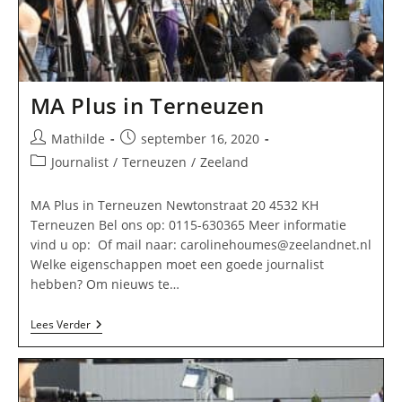
MA Plus in Terneuzen
Bericht
Bericht
Mathilde
september 16, 2020
auteur:
gepubliceerd
Berichtcategorie:
Journalist
/
Terneuzen
/
Zeeland
op:
MA Plus in Terneuzen Newtonstraat 20 4532 KH
Terneuzen Bel ons op: 0115-630365 Meer informatie
vind u op: Of mail naar:
carolinehoumes@zeelandnet.nl
Welke eigenschappen moet een goede journalist
hebben? Om nieuws te…
MA
Lees Verder
Plus
In
Terneuzen