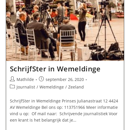
SchrijfSter in Wemeldinge
Bericht
Bericht
Mathilde
september 26, 2020
auteur:
gepubliceerd
Berichtcategorie:
Journalist
/
Wemeldinge
/
Zeeland
op:
SchrijfSter in Wemeldinge Prinses Julianastraat 12 4424
AV Wemeldinge Bel ons op: 113751966 Meer informatie
vind u op: Of mail naar: Schrijvende journalistiek Voor
een krant is het belangrijk dat je…