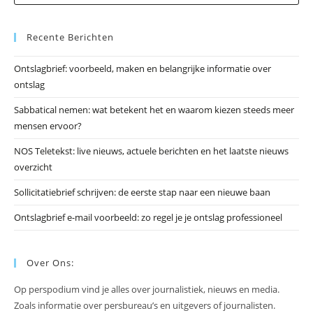
op
Es
Recente Berichten
om
he
Ontslagbrief: voorbeeld, maken en belangrijke informatie over
zo
ontslag
te
slu
Sabbatical nemen: wat betekent het en waarom kiezen steeds meer
mensen ervoor?
NOS Teletekst: live nieuws, actuele berichten en het laatste nieuws
overzicht
Sollicitatiebrief schrijven: de eerste stap naar een nieuwe baan
Ontslagbrief e-mail voorbeeld: zo regel je je ontslag professioneel
Over Ons:
Op perspodium vind je alles over journalistiek, nieuws en media.
Zoals informatie over persbureau’s en uitgevers of journalisten.