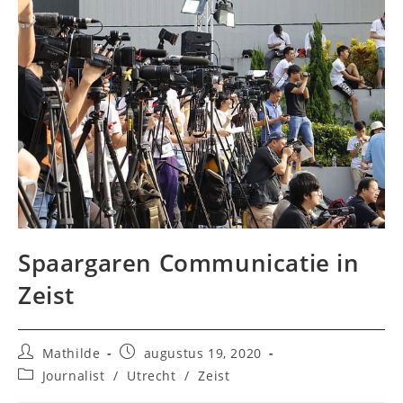
Spaargaren Communicatie in
Zeist
Bericht
Bericht
Mathilde
augustus 19, 2020
auteur:
gepubliceerd
Berichtcategorie:
Journalist
/
Utrecht
/
Zeist
op: