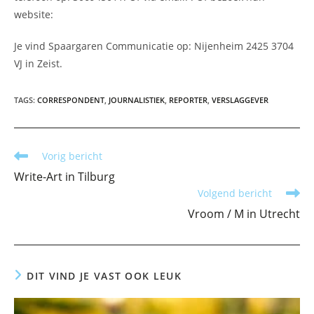
website:
Je vind Spaargaren Communicatie op: Nijenheim 2425 3704
VJ in Zeist.
TAGS
:
CORRESPONDENT
,
JOURNALISTIEK
,
REPORTER
,
VERSLAGGEVER
Lees
Vorig bericht
meer
Write-Art in Tilburg
artikelen
Volgend bericht
Vroom / M in Utrecht
DIT VIND JE VAST OOK LEUK