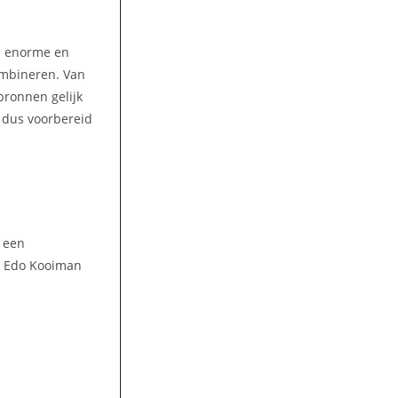
en enorme en
ombineren. Van
bronnen gelijk
s dus voorbereid
t een
| Edo Kooiman