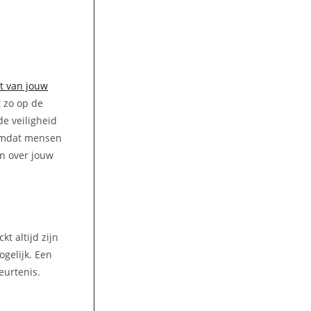
t van jouw
t zo op de
de veiligheid
 omdat mensen
en over jouw
t altijd zijn
gelijk. Een
eurtenis.