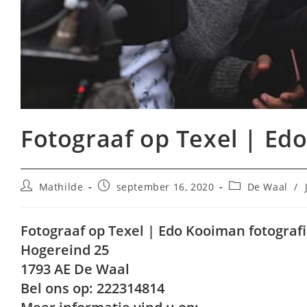
Fotograaf op Texel | Ed
Bericht
Bericht
Berichtcategori
Mathilde
september 16, 2020
De Waal
/
auteur:
gepubliceerd
op:
Fotograaf op Texel | Edo Kooiman fotograf
Hogereind 25
1793 AE De Waal
Bel ons op: 222314814