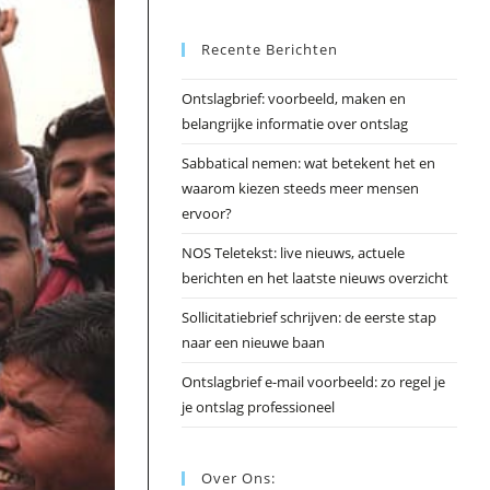
Esc
Recente Berichten
om
het
Ontslagbrief: voorbeeld, maken en
zoek
belangrijke informatie over ontslag
te
slui
Sabbatical nemen: wat betekent het en
waarom kiezen steeds meer mensen
ervoor?
NOS Teletekst: live nieuws, actuele
berichten en het laatste nieuws overzicht
Sollicitatiebrief schrijven: de eerste stap
naar een nieuwe baan
Ontslagbrief e-mail voorbeeld: zo regel je
je ontslag professioneel
Over Ons: