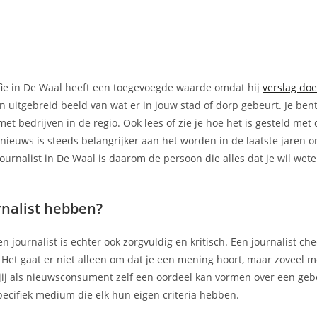
afie in De Waal heeft een toegevoegde waarde omdat hij
verslag doe
en uitgebreid beeld van wat er in jouw stad of dorp gebeurt. Je ben
 bedrijven in de regio. Ook lees of zie je hoe het is gesteld met 
l nieuws is steeds belangrijker aan het worden in de laatste jaren
rnalist in De Waal is daarom de persoon die alles dat je wil wet
nalist hebben?
journalist is echter ook zorgvuldig en kritisch. Een journalist check
Het gaat er niet alleen om dat je een mening hoort, maar zoveel mo
at jij als nieuwsconsument zelf een oordeel kan vormen over een geb
pecifiek medium die elk hun eigen criteria hebben.