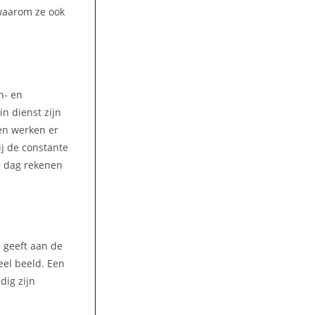
 waarom ze ook
n- en
n dienst zijn
jen werken er
ij de constante
e dag rekenen
e geeft aan de
eel beeld. Een
dig zijn