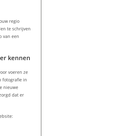
jouw regio
len te schrijven
p van een
eter kennen
voor voeren ze
 fotografie in
ze nieuwe
zorgd dat er
ebsite: