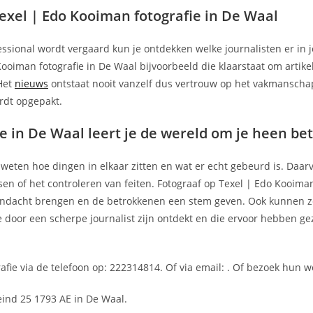
xel | Edo Kooiman fotografie in De Waal
essional wordt vergaard kun je ontdekken welke journalisten er in 
ooiman fotografie in De Waal bijvoorbeeld die klaarstaat om artike
 Het
nieuws
ontstaat nooit vanzelf dus vertrouw op het vakmanscha
rdt opgepakt.
ie in De Waal leert je de wereld om je heen b
n weten hoe dingen in elkaar zitten en wat er echt gebeurd is. Daar
n of het controleren van feiten. Fotograaf op Texel | Edo Kooiman
aandacht brengen en de betrokkenen een stem geven. Ook kunnen 
 door een scherpe journalist zijn ontdekt en die ervoor hebben ge
fie via de telefoon op: 222314814. Of via email:
. Of bezoek hun w
eind 25 1793 AE in De Waal.