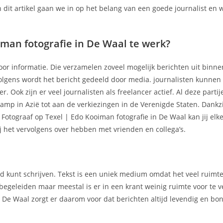
In dit artikel gaan we in op het belang van een goede journalist en
iman fotografie in De Waal te werk?
or informatie. Die verzamelen zoveel mogelijk berichten uit binne
volgens wordt het bericht gedeeld door media. journalisten kunnen i
. Ook zijn er veel journalisten als freelancer actief. Al deze parti
amp in Azië tot aan de verkiezingen in de Verenigde Staten. Dankz
otograaf op Texel | Edo Kooiman fotografie in De Waal kan jij elk
j het vervolgens over hebben met vrienden en collega’s.
nd kunt schrijven. Tekst is een uniek medium omdat het veel ruimt
 begeleiden maar meestal is er in een krant weinig ruimte voor te v
n De Waal zorgt er daarom voor dat berichten altijd levendig en bon