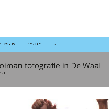
TOGGLE
OURNALIST
CONTACT
SITE
oiman fotografie in De Waal
Waal
ZOEKEN