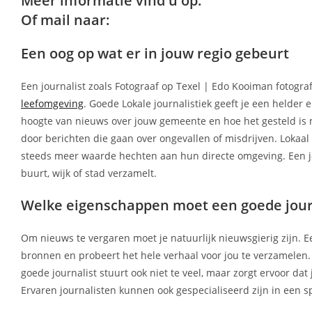
Meer informatie vind u op:
Of mail naar:
Een oog op wat er in jouw regio gebeurt
Een journalist zoals Fotograaf op Texel | Edo Kooiman fotogr
leefomgeving
. Goede Lokale journalistiek geeft je een helder 
hoogte van nieuws over jouw gemeente en hoe het gesteld is met
door berichten die gaan over ongevallen of misdrijven. Lokaa
steeds meer waarde hechten aan hun directe omgeving. Een jou
buurt, wijk of stad verzamelt.
Welke eigenschappen moet een goede jour
Om nieuws te vergaren moet je natuurlijk nieuwsgierig zijn. Een 
bronnen en probeert het hele verhaal voor jou te verzamelen. 
goede journalist stuurt ook niet te veel, maar zorgt ervoor d
Ervaren journalisten kunnen ook gespecialiseerd zijn in een s