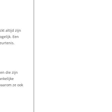
t altijd zijn
gelijk. Een
eurtenis.
en die zijn
ankelijke
 waarom ze ook