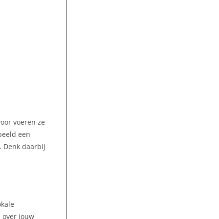
voor voeren ze
rbeeld een
. Denk daarbij
okale
s over jouw