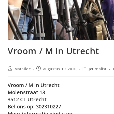
Vroom / M in Utrecht
Bericht
Bericht
Berichtcategorie:
Mathilde
augustus 19, 2020
Journalist
/
auteur:
gepubliceerd
op:
Vroom / M in Utrecht
Molenstraat 13
3512 CL Utrecht
Bel ons op: 302310227
Meer informatie vind u op: