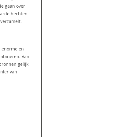
die gaan over
aarde hechten
 verzamelt.
en enorme en
ombineren. Van
bronnen gelijk
anier van