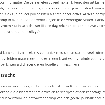
or informatie. Die verzamelen zoveel mogelijk berichten uit binne
volgens wordt het bericht gedeeld door media. journalisten kunnen i
. Ook zijn er veel journalisten als freelancer actief. Al deze parti
amp in Azië tot aan de verkiezingen in de Verenigde Staten. Dankz
room / M in Utrecht kan jij elke dag rekenen op een nieuwe voor
 met vrienden en collega’s.
nd kunt schrijven. Tekst is een uniek medium omdat het veel ruimt
 begeleiden maar meestal is er in een krant weinig ruimte voor te v
 berichten altijd levendig en bondig zijn geschreven.
trecht
essional wordt vergaard kun je ontdekken welke journalisten er in 
oorbeeld die klaarstaat om artikelen te schrijven of een reportage 
lf dus vertrouw op het vakmanschap van een goede journalist om e