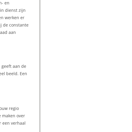
n- en
n dienst zijn
jen werken er
ij de constante
raad aan
e geeft aan de
eel beeld. Een
jouw regio
te maken over
r een verhaal