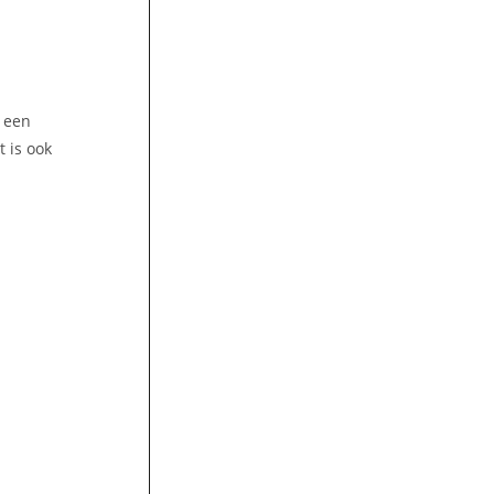
t een
 is ook