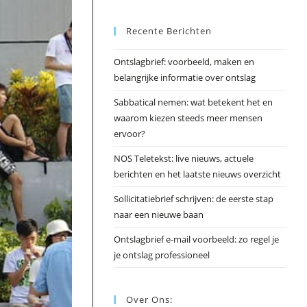
Esc
Recente Berichten
om
het
Ontslagbrief: voorbeeld, maken en
zoek
belangrijke informatie over ontslag
te
slui
Sabbatical nemen: wat betekent het en
waarom kiezen steeds meer mensen
ervoor?
NOS Teletekst: live nieuws, actuele
berichten en het laatste nieuws overzicht
Sollicitatiebrief schrijven: de eerste stap
naar een nieuwe baan
Ontslagbrief e-mail voorbeeld: zo regel je
je ontslag professioneel
Over Ons: