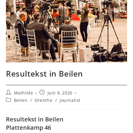
Resultekst in Beilen
Bericht
Bericht
Mathilde
juni 8, 2020
auteur:
gepubliceerd
Berichtcategorie:
Beilen
/
Drenthe
/
Journalist
op:
Resultekst in Beilen
Plattenkamp 46