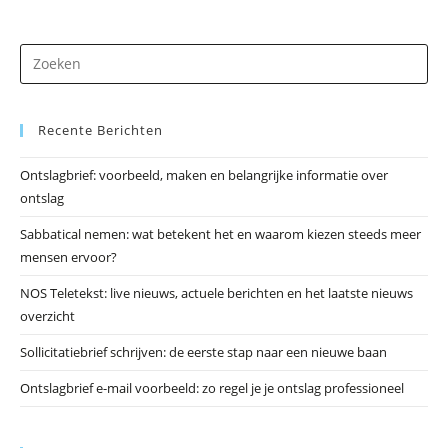
Dr
op
Es
Recente Berichten
om
he
Ontslagbrief: voorbeeld, maken en belangrijke informatie over
zo
ontslag
te
slu
Sabbatical nemen: wat betekent het en waarom kiezen steeds meer
mensen ervoor?
NOS Teletekst: live nieuws, actuele berichten en het laatste nieuws
overzicht
Sollicitatiebrief schrijven: de eerste stap naar een nieuwe baan
Ontslagbrief e-mail voorbeeld: zo regel je je ontslag professioneel