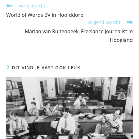
Lees
Vorig bericht
meer
World of Words BV in Hoofddorp
artikelen
Volgend bericht
Marian van Ruitenbeek, Freelance Journalist in
Hoogland
DIT VIND JE VAST OOK LEUK