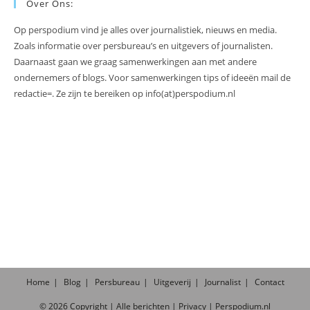
Over Ons:
Op perspodium vind je alles over journalistiek, nieuws en media.
Zoals informatie over persbureau’s en uitgevers of journalisten.
Daarnaast gaan we graag samenwerkingen aan met andere
ondernemers of blogs. Voor samenwerkingen tips of ideeën mail de
redactie=. Ze zijn te bereiken op info(at)perspodium.nl
Home
Blog
Persbureau
Uitgeverij
Journalist
Contact
©
2026
Copyright |
Alle
berichten
|
Privacy
|
Perspodium.nl