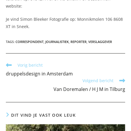
website:
Je vind Simon Bleeker Fotografie op: Monnikmolen 106 8608
XT in Sneek.
TAGS
:
CORRESPONDENT
,
JOURNALISTIEK
,
REPORTER
,
VERSLAGGEVER
Lees
Vorig bericht
meer
druppelsdesign in Amsterdam
artikelen
Volgend bericht
Van Doremalen / H J M in Tilburg
DIT VIND JE VAST OOK LEUK