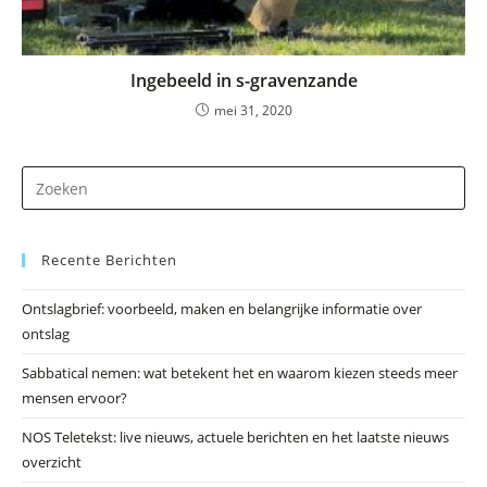
Ingebeeld in s-gravenzande
mei 31, 2020
Dr
op
Es
Recente Berichten
om
he
Ontslagbrief: voorbeeld, maken en belangrijke informatie over
zo
ontslag
te
slu
Sabbatical nemen: wat betekent het en waarom kiezen steeds meer
mensen ervoor?
NOS Teletekst: live nieuws, actuele berichten en het laatste nieuws
overzicht