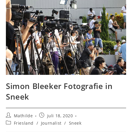
Simon Bleeker Fotografie in
Sneek
Bericht
Bericht
Mathilde
juli 18, 2020
auteur:
gepubliceerd
Berichtcategorie:
Friesland
/
Journalist
/
Sneek
op: