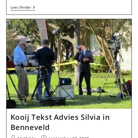
Angelique
Lees Verder
Van
Os
In
Assen
Kooij Tekst Advies Silvia in
Benneveld