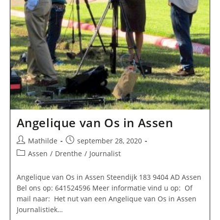
Angelique van Os in Assen
Bericht
Bericht
Mathilde
september 28, 2020
auteur:
gepubliceerd
Berichtcategorie:
Assen
/
Drenthe
/
Journalist
op:
Angelique van Os in Assen Steendijk 183 9404 AD Assen
Bel ons op: 641524596 Meer informatie vind u op: Of
mail naar: Het nut van een Angelique van Os in Assen
Journalistiek…