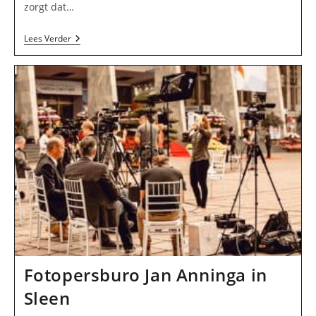
zorgt dat…
Uitgeverij
Lees Verder
Edu
Alert
B.V.
In
Beilen
Fotopersburo Jan Anninga in
Sleen