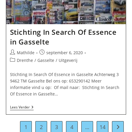
Stichting In Search Of Essence
in Gasselte
Bericht
Bericht
Mathilde
september 6, 2020
auteur:
gepubliceerd
Berichtcategorie:
Drenthe
/
Gasselte
/
Uitgeverij
op:
Stichting In Search Of Essence in Gasselte Achterweg 3
9462 TM Gasselte Bel ons op: 653290142 Meer
informatie vind u op: Of mail naar: Stichting In Search
Of Essence in Gasselte…
Stichting
Lees Verder
In
Search
Of
Essence
1
2
3
4
…
14
Naar vo
In