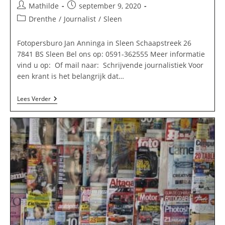
Bericht
Bericht
Mathilde
september 9, 2020
auteur:
gepubliceerd
Berichtcategorie:
Drenthe
/
Journalist
/
Sleen
op:
Fotopersburo Jan Anninga in Sleen Schaapstreek 26
7841 BS Sleen Bel ons op: 0591-362555 Meer informatie
vind u op: Of mail naar: Schrijvende journalistiek Voor
een krant is het belangrijk dat…
Fotopersburo
Lees Verder
Jan
Anninga
In
Sleen