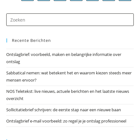
Gasselte
Dr
op
Es
Recente Berichten
om
he
Ontslagbrief: voorbeeld, maken en belangrijke informatie over
zo
ontslag
te
slu
Sabbatical nemen: wat betekent het en waarom kiezen steeds meer
mensen ervoor?
NOS Teletekst: live nieuws, actuele berichten en het laatste nieuws
overzicht
Sollicitatiebrief schrijven: de eerste stap naar een nieuwe baan
Ontslagbrief e-mail voorbeeld: zo regel je je ontslag professioneel