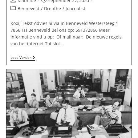
Bericht
Bericht
Mathilde
september 27, 2020
auteur:
gepubliceerd
Berichtcategorie:
Benneveld
/
Drenthe
/
Journalist
op:
Kooij Tekst Advies Silvia in Benneveld Westersteeg 1
7856 TH Benneveld Bel ons op: 591372866 Meer
informatie vind u op: Of mail naar: De nieuwe regels
van het internet Tot slot…
Kooij
Lees Verder
Tekst
Advies
Silvia
In
Benneveld