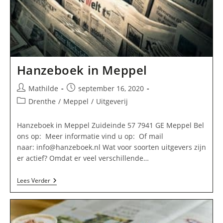
Hanzeboek in Meppel
Bericht
Bericht
Mathilde
september 16, 2020
auteur:
gepubliceerd
Berichtcategorie:
Drenthe
/
Meppel
/
Uitgeverij
op:
Hanzeboek in Meppel Zuideinde 57 7941 GE Meppel Bel
ons op: Meer informatie vind u op: Of mail
naar:
info@hanzeboek.nl
Wat voor soorten uitgevers zijn
er actief? Omdat er veel verschillende…
Hanzeboek
Lees Verder
In
Meppel