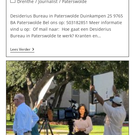
Berichtcategorie:
Drenthe
/
Journalist
/
Paterswolde
op:
Desiderius Bureau in Paterswolde Duinkampen 25 9765
BA Paterswolde Bel ons op: 503182851 Meer informatie
vind u op: Of mail naar: Hoe gaat een Desiderius
Bureau in Paterswolde te werk? Kranten en…
Desiderius
Lees Verder
Bureau
In
Paterswolde