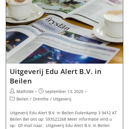
Uitgeverij Edu Alert B.V. in
Beilen
Bericht
Bericht
Mathilde
september 13, 2020
auteur:
gepubliceerd
Berichtcategorie:
Beilen
/
Drenthe
/
Uitgeverij
op:
Uitgeverij Edu Alert B.V. in Beilen Fiolenkamp 3 9412 AT
Beilen Bel ons op: 593522268 Meer informatie vind u
op: Of mail naar: Uitgeverij Edu Alert B.V. in Beilen