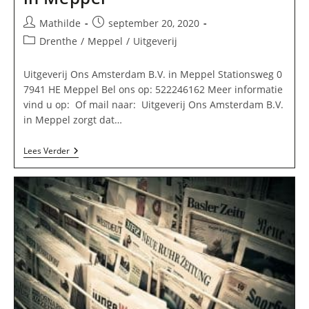
Bericht
Bericht
Mathilde
september 20, 2020
auteur:
gepubliceerd
Berichtcategorie:
Drenthe
/
Meppel
/
Uitgeverij
op:
Uitgeverij Ons Amsterdam B.V. in Meppel Stationsweg 0
7941 HE Meppel Bel ons op: 522246162 Meer informatie
vind u op: Of mail naar: Uitgeverij Ons Amsterdam B.V.
in Meppel zorgt dat…
Uitgeverij
Lees Verder
Ons
Amsterdam
B.V.
In
Meppel