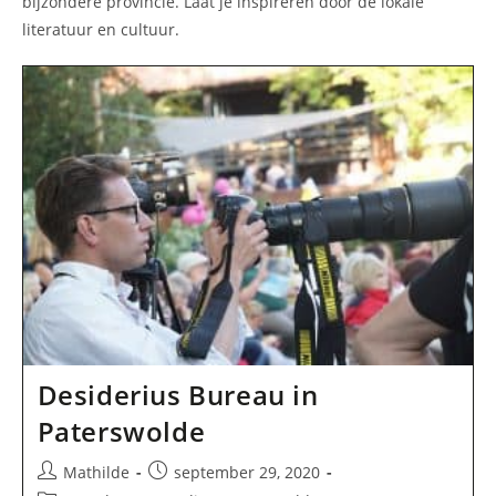
bijzondere provincie. Laat je inspireren door de lokale
literatuur en cultuur.
Desiderius Bureau in
Paterswolde
Bericht
Bericht
Mathilde
september 29, 2020
auteur:
gepubliceerd