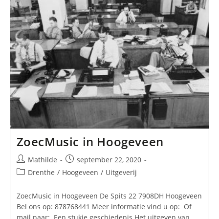
In
Paterswolde
ZoecMusic in Hoogeveen
Bericht
Bericht
Mathilde
september 22, 2020
auteur:
gepubliceerd
Berichtcategorie:
Drenthe
/
Hoogeveen
/
Uitgeverij
op:
ZoecMusic in Hoogeveen De Spits 22 7908DH Hoogeveen
Bel ons op: 878768441 Meer informatie vind u op: Of
mail naar: Een stukje geschiedenis Het uitgeven van