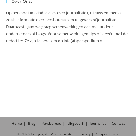
Over Ons:
Op perspodium vind je alles over journalistiek, nieuws en media.
Zoals informatie over persbureau’s en uitgevers of journalisten.
Daarnaast gaan we graag samenwerkingen aan met andere
ondernemers of blogs. Voor samenwerkingen tips of ideeën mail de
redactie=. Ze zijn te bereiken op info(at)perspodium.nl
Home
Blog
Persbureau
Uitgeverij
Journalist
Contact
©
2026
Copyright |
Alle
berichten
|
Privacy
|
Perspodium.nl