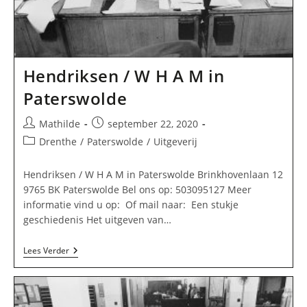
Hendriksen / W H A M in
Paterswolde
Bericht
Bericht
Mathilde
september 22, 2020
auteur:
gepubliceerd
Berichtcategorie:
Drenthe
/
Paterswolde
/
Uitgeverij
op:
Hendriksen / W H A M in Paterswolde Brinkhovenlaan 12
9765 BK Paterswolde Bel ons op: 503095127 Meer
informatie vind u op: Of mail naar: Een stukje
geschiedenis Het uitgeven van…
Hendriksen
Lees Verder
/
W
H
A
M