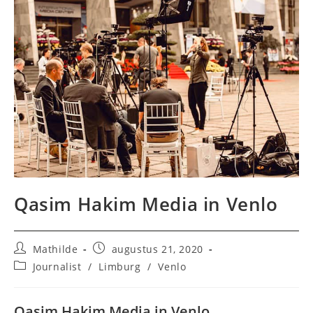
Qasim Hakim Media in Venlo
Bericht
Bericht
Mathilde
augustus 21, 2020
auteur:
gepubliceerd
Berichtcategorie:
Journalist
/
Limburg
/
Venlo
op:
Qasim Hakim Media in Venlo