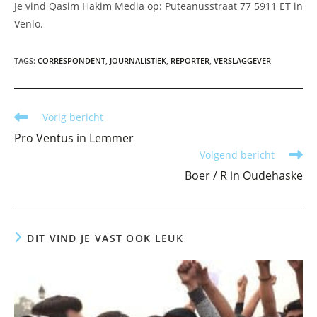
Je vind Qasim Hakim Media op: Puteanusstraat 77 5911 ET in
Venlo.
TAGS
:
CORRESPONDENT
,
JOURNALISTIEK
,
REPORTER
,
VERSLAGGEVER
Lees
Vorig bericht
meer
Pro Ventus in Lemmer
artikelen
Volgend bericht
Boer / R in Oudehaske
DIT VIND JE VAST OOK LEUK