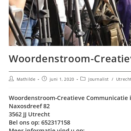
Woordenstroom-Creatiev
Bericht
Bericht
Berichtcategorie:
Mathilde
juni 1, 2020
Journalist
/
Utrech
auteur:
gepubliceerd
op:
Woordenstroom-Creatieve Communicatie i
Naxosdreef 82
3562 JJ Utrecht
Bel ons op: 652317158
Meer informatie vind u op: