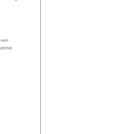
t een
atieve