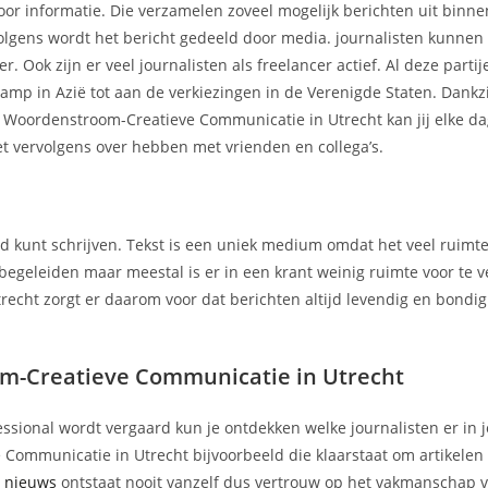
or informatie. Die verzamelen zoveel mogelijk berichten uit binne
volgens wordt het bericht gedeeld door media. journalisten kunnen i
. Ook zijn er veel journalisten als freelancer actief. Al deze parti
amp in Azië tot aan de verkiezingen in de Verenigde Staten. Dankz
Woordenstroom-Creatieve Communicatie in Utrecht kan jij elke d
et vervolgens over hebben met vrienden en collega’s.
nd kunt schrijven. Tekst is een uniek medium omdat het veel ruimt
 begeleiden maar meestal is er in een krant weinig ruimte voor te v
echt zorgt er daarom voor dat berichten altijd levendig en bondig 
-Creatieve Communicatie in Utrecht
essional wordt vergaard kun je ontdekken welke journalisten er in 
Communicatie in Utrecht bijvoorbeeld die klaarstaat om artikelen t
t
nieuws
ontstaat nooit vanzelf dus vertrouw op het vakmanschap 