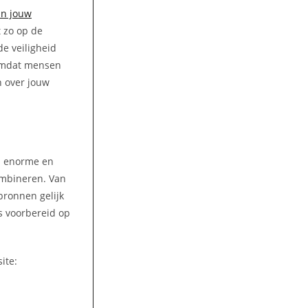
an jouw
t zo op de
de veiligheid
 omdat mensen
n over jouw
en enorme en
ombineren. Van
bronnen gelijk
s voorbereid op
ite: