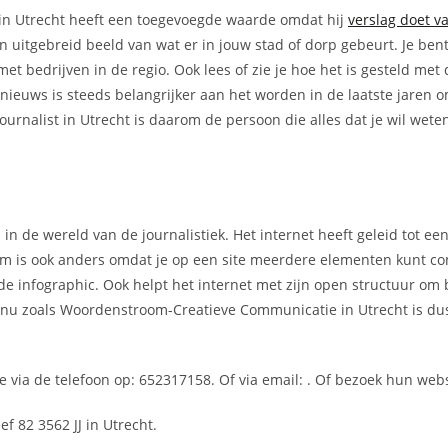
in Utrecht heeft een toegevoegde waarde omdat hij
verslag doet v
en uitgebreid beeld van wat er in jouw stad of dorp gebeurt. Je ben
 bedrijven in de regio. Ook lees of zie je hoe het is gesteld met 
l nieuws is steeds belangrijker aan het worden in de laatste jaren
rnalist in Utrecht is daarom de persoon die alles dat je wil wete
 in de wereld van de journalistiek. Het internet heeft geleid tot e
rm is ook anders omdat je op een site meerdere elementen kunt c
nde infographic. Ook helpt het internet met zijn open structuur om 
an nu zoals Woordenstroom-Creatieve Communicatie in Utrecht is du
ia de telefoon op: 652317158. Of via email:
. Of bezoek hun webs
 82 3562 JJ in Utrecht.