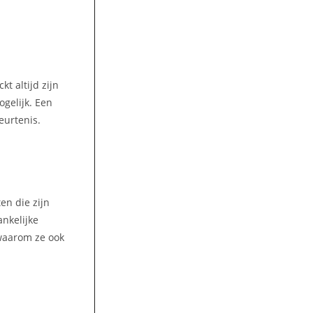
t altijd zijn
gelijk. Een
eurtenis.
en die zijn
ankelijke
 waarom ze ook