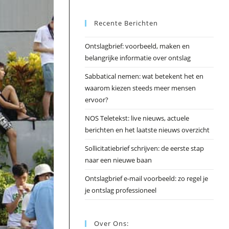
Esc
Recente Berichten
om
het
Ontslagbrief: voorbeeld, maken en
zoek
belangrijke informatie over ontslag
te
slui
Sabbatical nemen: wat betekent het en
waarom kiezen steeds meer mensen
ervoor?
NOS Teletekst: live nieuws, actuele
berichten en het laatste nieuws overzicht
Sollicitatiebrief schrijven: de eerste stap
naar een nieuwe baan
Ontslagbrief e-mail voorbeeld: zo regel je
je ontslag professioneel
Over Ons: