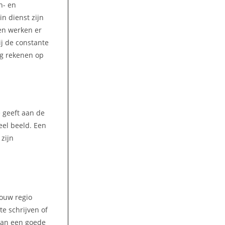
n- en
n dienst zijn
jen werken er
ij de constante
ag rekenen op
e geeft aan de
eel beeld. Een
zijn
jouw regio
e schrijven of
van een goede