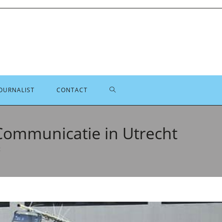
TOGGLE
OURNALIST
CONTACT
SITE
ommunicatie in Utrecht
t
ZOEKEN