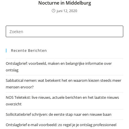
Nocturne in Middelburg
juni 12, 2020
Dr
op
Es
Recente Berichten
om
he
Ontslagbrief: voorbeeld, maken en belangrijke informatie over
zo
ontslag
te
slu
Sabbatical nemen: wat betekent het en waarom kiezen steeds meer
mensen ervoor?
NOS Teletekst: live nieuws, actuele berichten en het laatste nieuws
overzicht
Sollicitatiebrief schrijven: de eerste stap naar een nieuwe baan
Ontslagbrief e-mail voorbeeld: zo regel je je ontslag professioneel