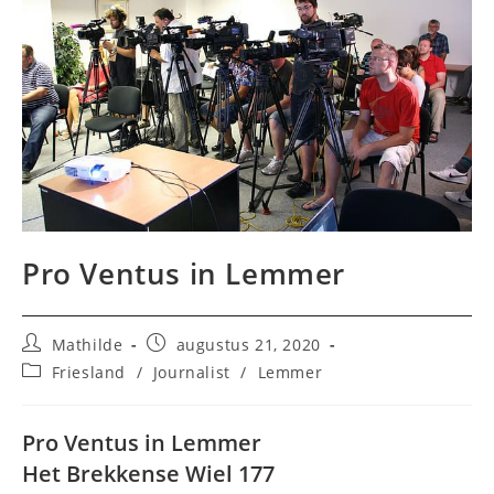
Pro Ventus in Lemmer
Bericht
Bericht
Mathilde
augustus 21, 2020
auteur:
gepubliceerd
Berichtcategorie:
Friesland
/
Journalist
/
Lemmer
op:
Pro Ventus in Lemmer
Het Brekkense Wiel 177