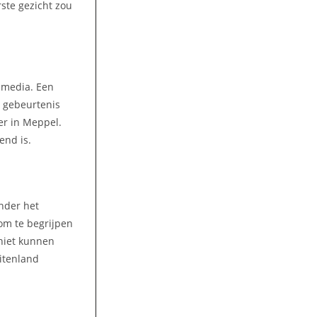
rste gezicht zou
k media. Een
e gebeurtenis
er in Meppel.
end is.
nder het
 om te begrijpen
niet kunnen
uitenland