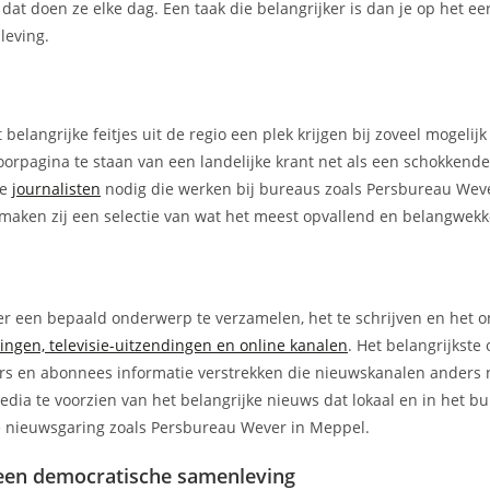
dat doen ze elke dag. Een taak die belangrijker is dan je op het ee
leving.
elangrijke feitjes uit de regio een plek krijgen bij zoveel mogelij
oorpagina te staan van een landelijke krant net als een schokkend
ge
journalisten
nodig die werken bij bureaus zoals Persbureau Wev
 maken zij een selectie van wat het meest opvallend en belangwekk
er een bepaald onderwerp te verzamelen, het te schrijven en het o
dingen, televisie-uitzendingen en online kanalen
. Het belangrijkste
ers en abonnees informatie verstrekken die nieuwskanalen anders 
dia te voorzien van het belangrijke nieuws dat lokaal en in het b
eke nieuwsgaring zoals Persbureau Wever in Meppel.
n een democratische samenleving