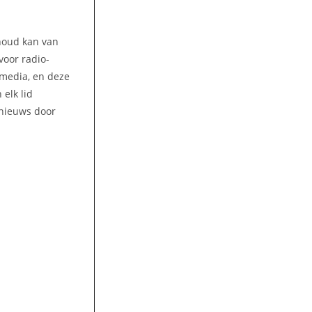
nhoud kan van
voor radio-
amedia, en deze
elk lid
 nieuws door