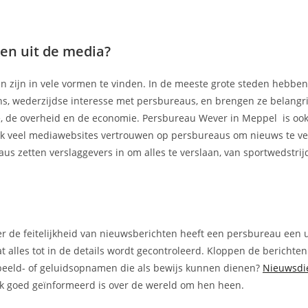
en uit de media?
en zijn in vele vormen te vinden. In de meeste grote steden hebbe
ons, wederzijdse interesse met persbureaus, en brengen ze belangri
ie, de overheid en de economie. Persbureau Wever in Meppel is oo
Ook veel mediawebsites vertrouwen op persbureaus om nieuws te v
us zetten verslaggevers in om alles te verslaan, van sportwedstrij
ver de feitelijkheid van nieuwsberichten heeft een persbureau een u
t alles tot in de details wordt gecontroleerd. Kloppen de berichte
 beeld- of geluidsopnamen die als bewijs kunnen dienen?
Nieuwsdi
ek goed geïnformeerd is over de wereld om hen heen.