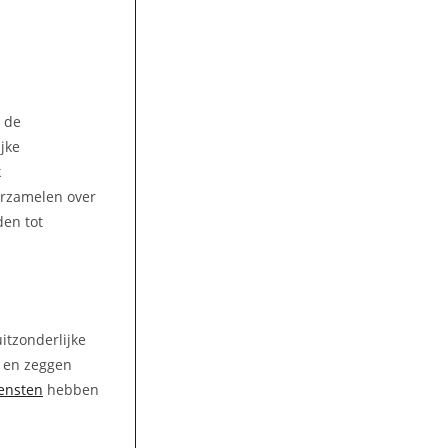
n de
jke
k
erzamelen over
den tot
itzonderlijke
n en zeggen
ensten
hebben