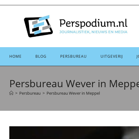
Ga
naar
inhoud
HOME
BLOG
PERSBUREAU
UITGEVERIJ
J
Persbureau Wever in Meppe
>
Persbureau
>
Persbureau Wever in Meppel