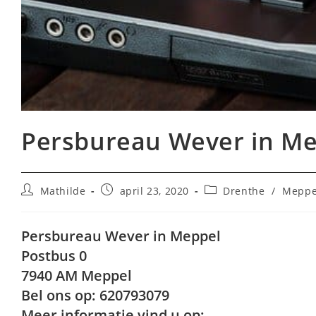
Persbureau Wever in Me
Bericht
Bericht
Berichtcategorie:
Mathilde
april 23, 2020
Drenthe
/
Meppe
auteur:
gepubliceerd
op:
Persbureau Wever in Meppel
Postbus 0
7940 AM Meppel
Bel ons op: 620793079
Meer informatie vind u op: