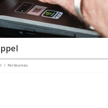
ppel
l
/
Persbureau