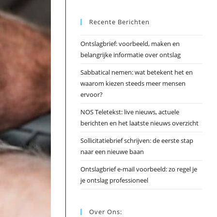
Esc
Recente Berichten
om
het
Ontslagbrief: voorbeeld, maken en
zoek
belangrijke informatie over ontslag
te
slui
Sabbatical nemen: wat betekent het en
waarom kiezen steeds meer mensen
ervoor?
NOS Teletekst: live nieuws, actuele
berichten en het laatste nieuws overzicht
Sollicitatiebrief schrijven: de eerste stap
naar een nieuwe baan
Ontslagbrief e-mail voorbeeld: zo regel je
je ontslag professioneel
Over Ons: