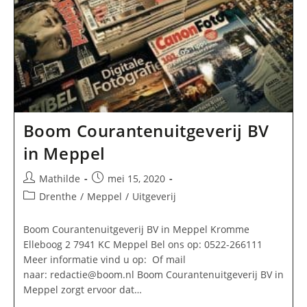
Boom Courantenuitgeverij BV
in Meppel
Bericht
Bericht
Mathilde
mei 15, 2020
auteur:
gepubliceerd
Berichtcategorie:
Drenthe
/
Meppel
/
Uitgeverij
op:
Boom Courantenuitgeverij BV in Meppel Kromme
Elleboog 2 7941 KC Meppel Bel ons op: 0522-266111
Meer informatie vind u op: Of mail
naar:
redactie@boom.nl
Boom Courantenuitgeverij BV in
Meppel zorgt ervoor dat…