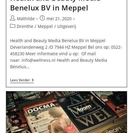
Benelux BV in Meppel
Bericht
Bericht
Mathilde
mei 21, 2020
auteur:
gepubliceerd
Berichtcategorie:
Drenthe
/
Meppel
/
Uitgeverij
op:
Health and Beauty Media Benelux BV in Meppel
Oeverlandenweg 2 /D 7944 HZ Meppel Bel ons op: 0522-
458230 Meer informatie vind u op: Of mail
naar:
info@wellness.nl
Health and Beauty Media
Benelux…
Health
Lees Verder
And
Beauty
Media
Benelux
BV
In
Meppel