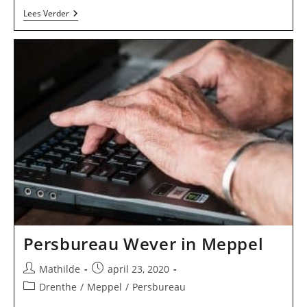
Boom
Lees Verder
Courantenuitgeverij
BV
In
Meppel
Persbureau Wever in Meppel
Bericht
Bericht
Mathilde
april 23, 2020
auteur:
gepubliceerd
Berichtcategorie:
Drenthe
/
Meppel
/
Persbureau
op: