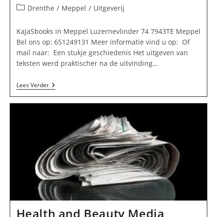
auteur:
gepubliceerd
Berichtcategorie:
Drenthe
/
Meppel
/
Uitgeverij
op:
KaJaSbooks in Meppel Luzernevlinder 74 7943TE Meppel
Bel ons op: 651249131 Meer informatie vind u op: Of
mail naar: Een stukje geschiedenis Het uitgeven van
teksten werd praktischer na de uitvinding…
KaJaSbooks
Lees Verder
In
Meppel
Health and Beauty Media