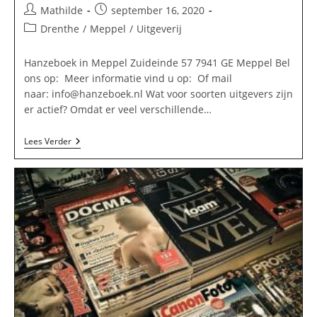
Bericht
Bericht
Mathilde
september 16, 2020
auteur:
gepubliceerd
Berichtcategorie:
Drenthe
/
Meppel
/
Uitgeverij
op:
Hanzeboek in Meppel Zuideinde 57 7941 GE Meppel Bel
ons op: Meer informatie vind u op: Of mail
naar:
info@hanzeboek.nl
Wat voor soorten uitgevers zijn
er actief? Omdat er veel verschillende…
Hanzeboek
Lees Verder
In
Meppel