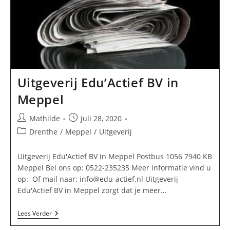
Uitgeverij Edu’Actief BV in
Meppel
Bericht
Bericht
Mathilde
juli 28, 2020
auteur:
gepubliceerd
Berichtcategorie:
Drenthe
/
Meppel
/
Uitgeverij
op:
Uitgeverij Edu'Actief BV in Meppel Postbus 1056 7940 KB
Meppel Bel ons op: 0522-235235 Meer informatie vind u
op: Of mail naar:
info@edu-actief.nl
Uitgeverij
Edu'Actief BV in Meppel zorgt dat je meer…
Uitgeverij
Lees Verder
Edu’Actief
BV