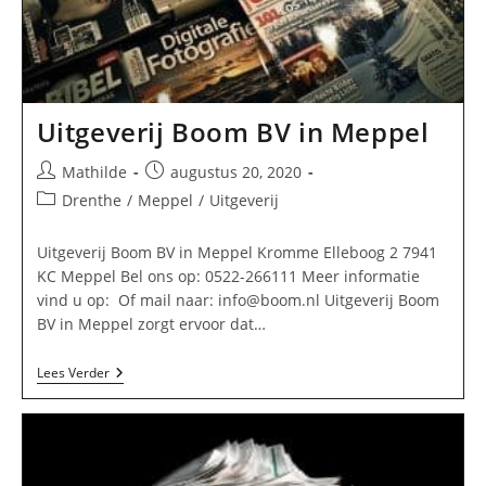
Uitgeverij Boom BV in Meppel
Bericht
Bericht
Mathilde
augustus 20, 2020
auteur:
gepubliceerd
Berichtcategorie:
Drenthe
/
Meppel
/
Uitgeverij
op:
Uitgeverij Boom BV in Meppel Kromme Elleboog 2 7941
KC Meppel Bel ons op: 0522-266111 Meer informatie
vind u op: Of mail naar:
info@boom.nl
Uitgeverij Boom
BV in Meppel zorgt ervoor dat…
Uitgeverij
Lees Verder
Boom
BV
In
Meppel