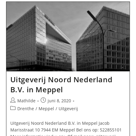
In
Meppel
Uitgeverij Noord Nederland
B.V. in Meppel
Bericht
Bericht
Mathilde
juni 8, 2020
auteur:
gepubliceerd
Berichtcategorie:
Drenthe
/
Meppel
/
Uitgeverij
op:
Uitgeverij Noord Nederland B.V. in Meppel Jacob
Marisstraat 10 7944 EM Meppel Bel ons op: 522855101