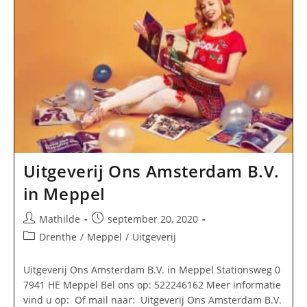
Uitgeverij Ons Amsterdam B.V.
in Meppel
Bericht
Bericht
Mathilde
september 20, 2020
auteur:
gepubliceerd
Berichtcategorie:
Drenthe
/
Meppel
/
Uitgeverij
op:
Uitgeverij Ons Amsterdam B.V. in Meppel Stationsweg 0
7941 HE Meppel Bel ons op: 522246162 Meer informatie
vind u op: Of mail naar: Uitgeverij Ons Amsterdam B.V.