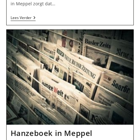
in Meppel zorgt dat…
Uitgeverij
Lees Verder
Ons
Amsterdam
B.V.
In
Meppel
Hanzeboek in Meppel