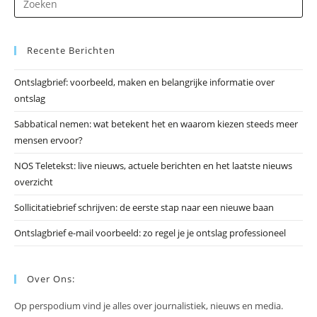
op
Es
Recente Berichten
om
he
Ontslagbrief: voorbeeld, maken en belangrijke informatie over
zo
ontslag
te
slu
Sabbatical nemen: wat betekent het en waarom kiezen steeds meer
mensen ervoor?
NOS Teletekst: live nieuws, actuele berichten en het laatste nieuws
overzicht
Sollicitatiebrief schrijven: de eerste stap naar een nieuwe baan
Ontslagbrief e-mail voorbeeld: zo regel je je ontslag professioneel
Over Ons:
Op perspodium vind je alles over journalistiek, nieuws en media.