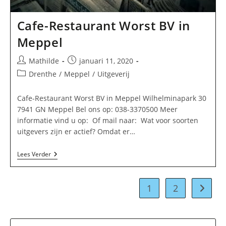
Cafe-Restaurant Worst BV in
Meppel
Bericht
Bericht
Mathilde
januari 11, 2020
auteur:
gepubliceerd
Berichtcategorie:
Drenthe
/
Meppel
/
Uitgeverij
op:
Cafe-Restaurant Worst BV in Meppel Wilhelminapark 30
7941 GN Meppel Bel ons op: 038-3370500 Meer
informatie vind u op: Of mail naar: Wat voor soorten
uitgevers zijn er actief? Omdat er…
Cafe-
Lees Verder
Restaurant
Worst
BV
In
1
2
Naar vo
Meppel
Dr