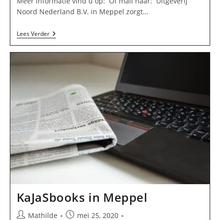
Meer informatie vind u op: Of mail naar: Uitgeverij
Noord Nederland B.V. in Meppel zorgt…
Uitgeverij
Lees Verder
Noord
Nederland
B.V.
In
Meppel
KaJaSbooks in Meppel
Bericht
Bericht
Mathilde
mei 25, 2020