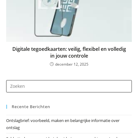
Digitale tegoedkaarten: veilig, flexibel en volledig
in jouw controle
december 12, 2025
Dr
op
Es
Recente Berichten
om
he
Ontslagbrief: voorbeeld, maken en belangrijke informatie over
zo
ontslag
te
slu