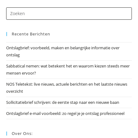
Dr
op
Es
Recente Berichten
om
he
Ontslagbrief: voorbeeld, maken en belangrijke informatie over
zo
ontslag
te
slu
Sabbatical nemen: wat betekent het en waarom kiezen steeds meer
mensen ervoor?
NOS Teletekst: live nieuws, actuele berichten en het laatste nieuws
overzicht
Sollicitatiebrief schrijven: de eerste stap naar een nieuwe baan
Ontslagbrief e-mail voorbeeld: zo regel je je ontslag professioneel
Over Ons: