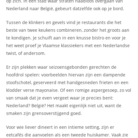
op zich. In een stad waar straten naadloos overgaan van
Nederland naar België, gebeurt datzelfde ook op je bord.
Tussen de klinkers en gevels vind je restaurants die het
beste van twee keukens combineren, zonder het groots aan
te kondigen. Je schuift aan in een knusse bistro en voor je
het weet proef je Vlaamse klassiekers met een Nederlandse
twist, of andersom.
Er zijn plekken waar seizoensgebonden gerechten de
hoofdrol spelen: voorbeelden hiervan zijn een dampende
stoofschotel, geserveerd met handgesneden frieten en een
klodder verse mayonaise. Of een romige aspergesoep, zo vol
van smaak dat je even vergeet waar je precies bent:
Nederland? België? Het maakt eigenlijk niet uit, want de
smaken zijn grensoverstijgend goed.
Voor wie liever dineert in een intieme setting, zijn er
eetcafés die aanvoelen als een tweede huiskamer. Vaak zie