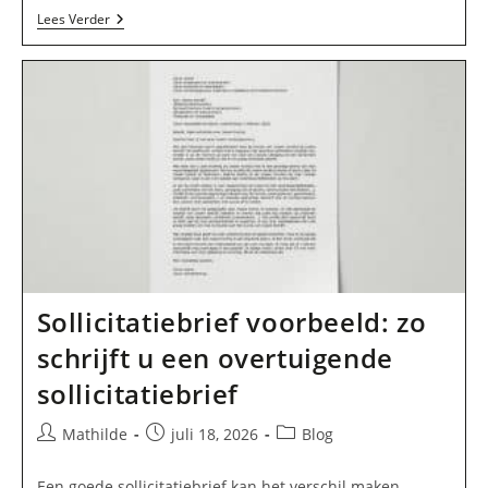
Sollicitatiebrief
Lees Verder
Schrijven:
De
Eerste
Stap
Naar
Een
Nieuwe
Baan
Sollicitatiebrief voorbeeld: zo
schrijft u een overtuigende
sollicitatiebrief
Bericht
Bericht
Berichtcategorie:
Mathilde
juli 18, 2026
Blog
auteur:
gepubliceerd
op:
Een goede sollicitatiebrief kan het verschil maken