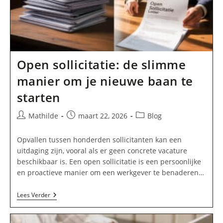
Open sollicitatie: de slimme
manier om je nieuwe baan te
starten
Bericht
Bericht
Berichtcategorie:
Mathilde
maart 22, 2026
Blog
auteur:
gepubliceerd
op:
Opvallen tussen honderden sollicitanten kan een
uitdaging zijn, vooral als er geen concrete vacature
beschikbaar is. Een open sollicitatie is een persoonlijke
en proactieve manier om een werkgever te benaderen…
Open
Lees Verder
Sollicitatie:
De
Slimme