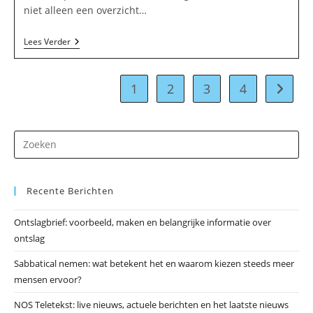
niet alleen een overzicht…
Sollicitatiebrief
Lees Verder
Voorbeeld
–
Voorbeelden,
Tips
1
2
3
4
Naar vo
En
Strategieën
Dr
op
Es
Recente Berichten
om
he
Ontslagbrief: voorbeeld, maken en belangrijke informatie over
zo
ontslag
te
slu
Sabbatical nemen: wat betekent het en waarom kiezen steeds meer
mensen ervoor?
NOS Teletekst: live nieuws, actuele berichten en het laatste nieuws