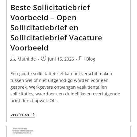
Beste Sollicitatiebrief
Voorbeeld – Open
Sollicitatiebrief en
Sollicitatiebrief Vacature
Voorbeeld
Bericht
Bericht
Berichtcategorie:
Mathilde
juni 15, 2026
Blog
auteur:
gepubliceerd
op:
Een goede sollicitatiebrief kan het verschil maken
tussen wel of niet uitgenodigd worden voor een
gesprek. Werkgevers ontvangen vaak tientallen
sollicitaties, waardoor een duidelijke en overtuigende
brief direct opvalt. Of…
Beste
Lees Verder
Sollicitatiebrief
Voorbeeld
–
Open