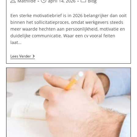
Bericht
Bericht
Berichtcategorie:
Mathilde
april 14, 2026
Blog
auteur:
gepubliceerd
op:
Een sterke motivatiebrief is in 2026 belangrijker dan ooit
binnen het sollicitatieproces, omdat werkgevers steeds
meer waarde hechten aan persoonlijkheid, motivatie en
duidelijke communicatie. Waar een cv vooral feiten
laat…
Ultieme
Lees Verder
Gids
Voor
Het
Schrijven
Van
Een
Sterke
Motivatiebrief
(2026)