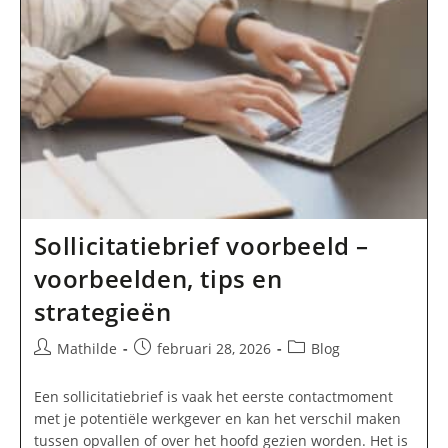
Manier
Om
Je
Nieuwe
Baan
Te
Starten
Sollicitatiebrief voorbeeld –
voorbeelden, tips en
strategieën
Bericht
Bericht
Berichtcategorie:
Mathilde
februari 28, 2026
Blog
auteur:
gepubliceerd
op:
Een sollicitatiebrief is vaak het eerste contactmoment
met je potentiële werkgever en kan het verschil maken
tussen opvallen of over het hoofd gezien worden. Het is