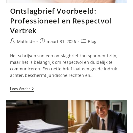
Ontslagbrief Voorbeeld:
Professioneel en Respectvol
Vertrek
Bericht
Bericht
Berichtcategorie:
Mathilde
maart 31, 2026
Blog
auteur:
gepubliceerd
op:
Het schrijven van een ontslagbrief kan spannend zijn,
maar het is belangrijk om respectvol en duidelijk te
communiceren. Een nette brief laat een goede indruk
achter, beschermt juridische rechten en…
Ontslagbrief
Lees Verder
Voorbeeld:
Professioneel
En
Respectvol
Vertrek