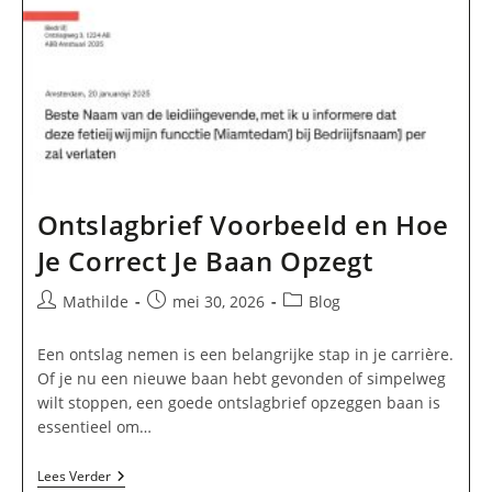
Sollicitatiebrief
En
Sollicitatiebrief
Vacature
Voorbeeld
Ontslagbrief Voorbeeld en Hoe
Je Correct Je Baan Opzegt
Bericht
Bericht
Berichtcategorie:
Mathilde
mei 30, 2026
Blog
auteur:
gepubliceerd
op:
Een ontslag nemen is een belangrijke stap in je carrière.
Of je nu een nieuwe baan hebt gevonden of simpelweg
wilt stoppen, een goede ontslagbrief opzeggen baan is
essentieel om…
Ontslagbrief
Lees Verder