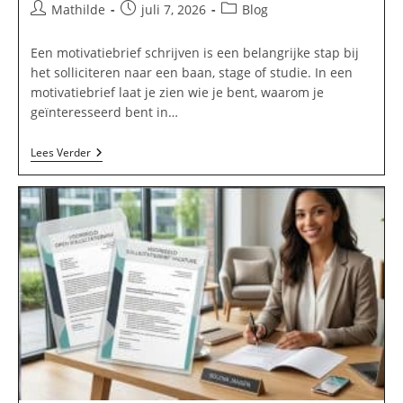
Bericht
Bericht
Berichtcategorie:
Mathilde
juli 7, 2026
Blog
auteur:
gepubliceerd
op:
Een motivatiebrief schrijven is een belangrijke stap bij
het solliciteren naar een baan, stage of studie. In een
motivatiebrief laat je zien wie je bent, waarom je
geïnteresseerd bent in…
Motivatiebrief
Lees Verder
Schrijven:
Voorbeeld,
Tips
En
Structuur