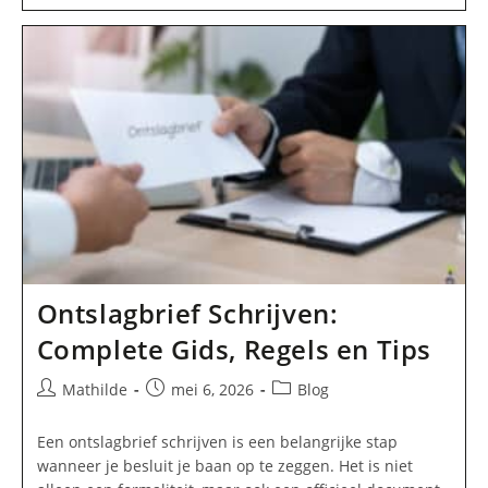
Voorbeeld
En
Hoe
Je
Correct
Je
Baan
Opzegt
Ontslagbrief Schrijven:
Complete Gids, Regels en Tips
Bericht
Bericht
Berichtcategorie:
Mathilde
mei 6, 2026
Blog
auteur:
gepubliceerd
op:
Een ontslagbrief schrijven is een belangrijke stap
wanneer je besluit je baan op te zeggen. Het is niet