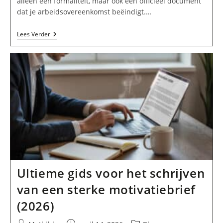
alleen een formaliteit, maar ook een officieel document
dat je arbeidsovereenkomst beëindigt.…
Ontslagbrief
Lees Verder
Schrijven:
Complete
Gids,
Regels
En
Tips
Ultieme gids voor het schrijven
van een sterke motivatiebrief
(2026)