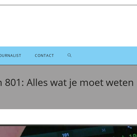
TOGGLE
OURNALIST
CONTACT
SITE
 801: Alles wat je moet weten
ZOEKEN