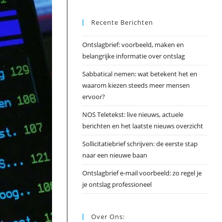
Esc
Recente Berichten
om
het
Ontslagbrief: voorbeeld, maken en
zoek
belangrijke informatie over ontslag
te
slui
Sabbatical nemen: wat betekent het en
waarom kiezen steeds meer mensen
ervoor?
NOS Teletekst: live nieuws, actuele
berichten en het laatste nieuws overzicht
Sollicitatiebrief schrijven: de eerste stap
naar een nieuwe baan
Ontslagbrief e-mail voorbeeld: zo regel je
je ontslag professioneel
Over Ons: