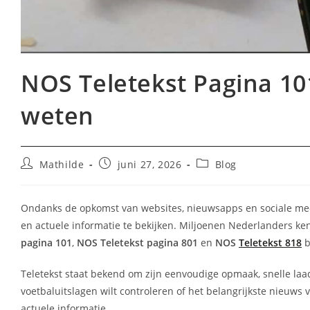
NOS Teletekst Pagina 101
weten
Bericht
Bericht
Berichtcategorie:
Mathilde
juni 27, 2026
Blog
auteur:
gepubliceerd
op:
Ondanks de opkomst van websites, nieuwsapps en sociale medi
en actuele informatie te bekijken. Miljoenen Nederlanders k
pagina 101
,
NOS Teletekst pagina 801
en
NOS
Teletekst 818
b
Teletekst staat bekend om zijn eenvoudige opmaak, snelle laadt
voetbaluitslagen wilt controleren of het belangrijkste nieuws
actuele informatie.