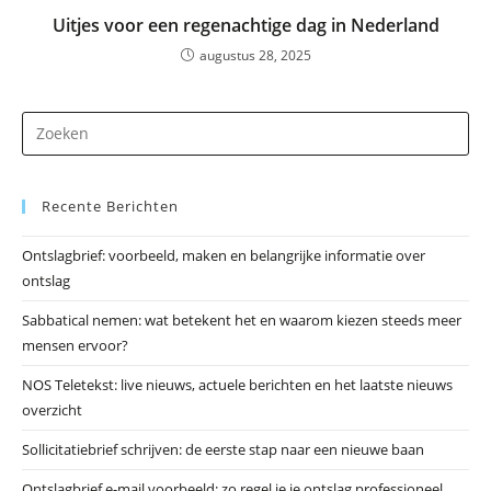
Uitjes voor een regenachtige dag in Nederland
augustus 28, 2025
Dr
op
Es
Recente Berichten
om
he
Ontslagbrief: voorbeeld, maken en belangrijke informatie over
zo
ontslag
te
slu
Sabbatical nemen: wat betekent het en waarom kiezen steeds meer
mensen ervoor?
NOS Teletekst: live nieuws, actuele berichten en het laatste nieuws
overzicht
Sollicitatiebrief schrijven: de eerste stap naar een nieuwe baan
Ontslagbrief e-mail voorbeeld: zo regel je je ontslag professioneel