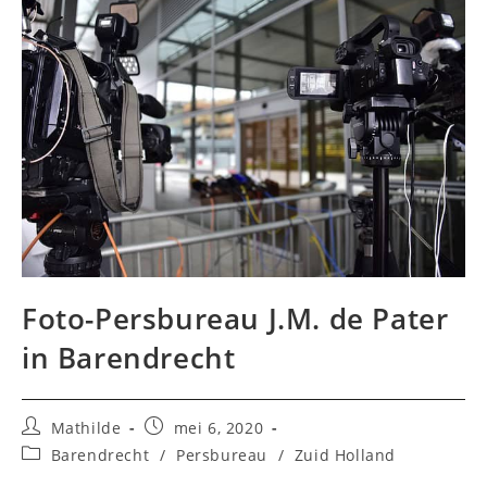
Foto-Persbureau J.M. de Pater
in Barendrecht
Bericht
Bericht
Mathilde
mei 6, 2020
auteur:
gepubliceerd
Berichtcategorie:
Barendrecht
/
Persbureau
/
Zuid Holland
op: