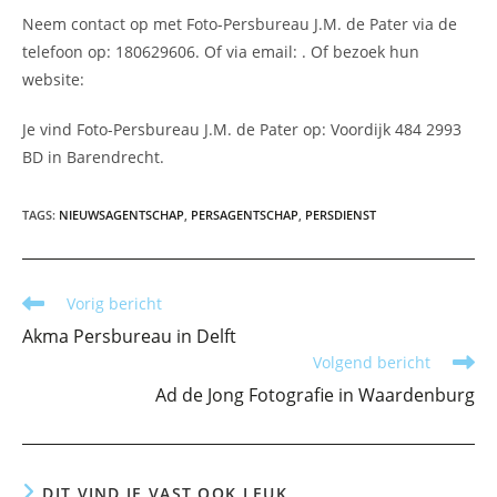
Neem contact op met Foto-Persbureau J.M. de Pater via de
telefoon op: 180629606. Of via email:
. Of bezoek hun
website:
Je vind Foto-Persbureau J.M. de Pater op: Voordijk 484 2993
BD in Barendrecht.
TAGS
:
NIEUWSAGENTSCHAP
,
PERSAGENTSCHAP
,
PERSDIENST
Lees
Vorig bericht
meer
Akma Persbureau in Delft
artikelen
Volgend bericht
Ad de Jong Fotografie in Waardenburg
DIT VIND JE VAST OOK LEUK