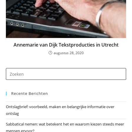
Annemarie van Dijk Tekstproducties in Utrecht
augustus 28, 2020
Dr
op
Es
Recente Berichten
om
he
Ontslagbrief: voorbeeld, maken en belangrijke informatie over
zo
ontslag
te
slu
Sabbatical nemen: wat betekent het en waarom kiezen steeds meer
mensen ervoor?