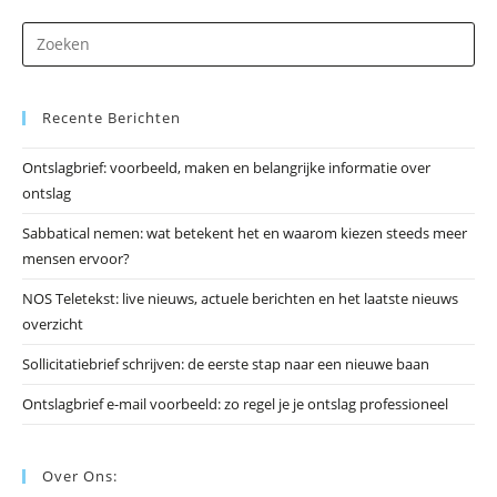
Dr
op
Es
Recente Berichten
om
he
Ontslagbrief: voorbeeld, maken en belangrijke informatie over
zo
ontslag
te
slu
Sabbatical nemen: wat betekent het en waarom kiezen steeds meer
mensen ervoor?
NOS Teletekst: live nieuws, actuele berichten en het laatste nieuws
overzicht
Sollicitatiebrief schrijven: de eerste stap naar een nieuwe baan
Ontslagbrief e-mail voorbeeld: zo regel je je ontslag professioneel
Over Ons: