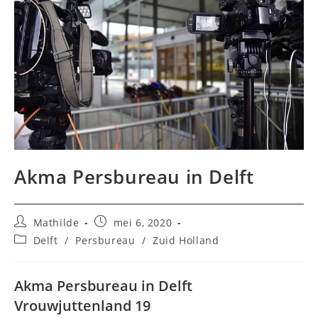
Akma Persbureau in Delft
Bericht
Bericht
Mathilde
mei 6, 2020
auteur:
gepubliceerd
Berichtcategorie:
Delft
/
Persbureau
/
Zuid Holland
op:
Akma Persbureau in Delft
Vrouwjuttenland 19