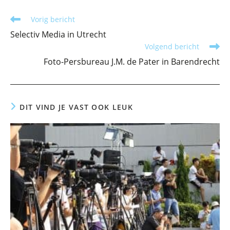
Lees
Vorig bericht
meer
Selectiv Media in Utrecht
artikelen
Volgend bericht
Foto-Persbureau J.M. de Pater in Barendrecht
DIT VIND JE VAST OOK LEUK