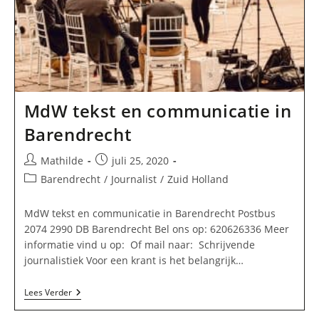
MdW tekst en communicatie in
Barendrecht
Bericht
Bericht
Mathilde
juli 25, 2020
auteur:
gepubliceerd
Berichtcategorie:
Barendrecht
/
Journalist
/
Zuid Holland
op:
MdW tekst en communicatie in Barendrecht Postbus
2074 2990 DB Barendrecht Bel ons op: 620626336 Meer
informatie vind u op: Of mail naar: Schrijvende
journalistiek Voor een krant is het belangrijk…
MdW
Lees Verder
Tekst
En