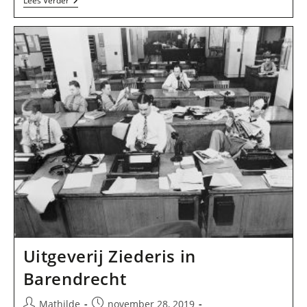
P
Lees Verder
R
Publishing
B.V.
In
Barendrecht
Uitgeverij Ziederis in
Barendrecht
Bericht
Bericht
Mathilde
november 28, 2019