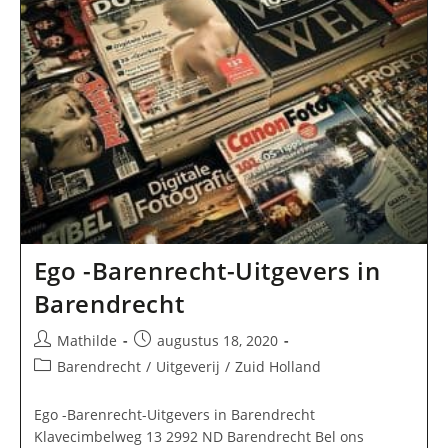
Ego -Barenrecht-Uitgevers in
Barendrecht
Bericht
Bericht
Mathilde
augustus 18, 2020
auteur:
gepubliceerd
Berichtcategorie:
Barendrecht
/
Uitgeverij
/
Zuid Holland
op:
Ego -Barenrecht-Uitgevers in Barendrecht
Klavecimbelweg 13 2992 ND Barendrecht Bel ons