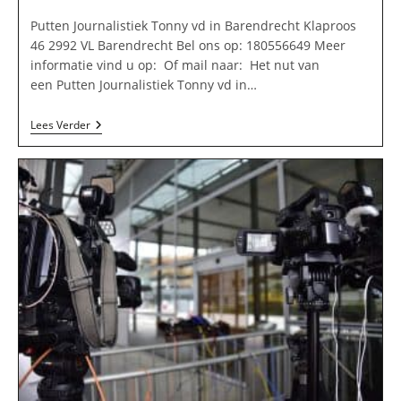
Putten Journalistiek Tonny vd in Barendrecht Klaproos
46 2992 VL Barendrecht Bel ons op: 180556649 Meer
informatie vind u op: Of mail naar: Het nut van
een Putten Journalistiek Tonny vd in…
Putten
Lees Verder
Journalistiek
Tonny
Vd
In
Barendrecht