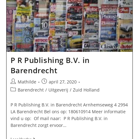
P R Publishing B.V. in
Barendrecht
Bericht
Bericht
Mathilde
april 27, 2020
auteur:
gepubliceerd
Berichtcategorie:
Barendrecht
/
Uitgeverij
/
Zuid Holland
op:
P R Publishing B.V. in Barendrecht Arnhemseweg 4 2994
LA Barendrecht Bel ons op: 180610914 Meer informatie
vind u op: Of mail naar: P R Publishing B.V. in
Barendrecht zorgt ervoor…