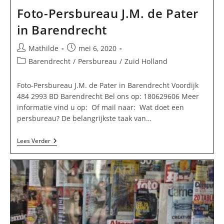
Foto-Persbureau J.M. de Pater
in Barendrecht
Bericht
Bericht
Mathilde
mei 6, 2020
auteur:
gepubliceerd
Berichtcategorie:
Barendrecht
/
Persbureau
/
Zuid Holland
op:
Foto-Persbureau J.M. de Pater in Barendrecht Voordijk
484 2993 BD Barendrecht Bel ons op: 180629606 Meer
informatie vind u op: Of mail naar: Wat doet een
persbureau? De belangrijkste taak van…
Foto-
Lees Verder
Persbureau
J.M.
De
Pater
In
Barendrecht