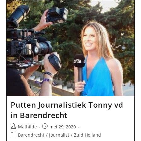
Communicatie
In
Barendrecht
Putten Journalistiek Tonny vd
in Barendrecht
Bericht
Bericht
Mathilde
mei 29, 2020
auteur:
gepubliceerd
Berichtcategorie:
Barendrecht
/
Journalist
/
Zuid Holland
op: