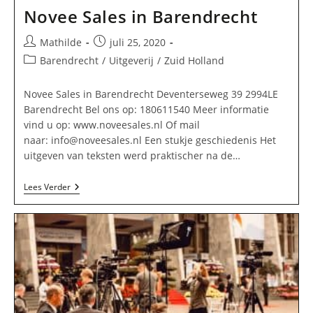
Novee Sales in Barendrecht
Bericht
Bericht
Mathilde
juli 25, 2020
auteur:
gepubliceerd
Berichtcategorie:
Barendrecht
/
Uitgeverij
/
Zuid Holland
op:
Novee Sales in Barendrecht Deventerseweg 39 2994LE
Barendrecht Bel ons op: 180611540 Meer informatie
vind u op: www.noveesales.nl Of mail
naar:
info@noveesales.nl
Een stukje geschiedenis Het
uitgeven van teksten werd praktischer na de…
Novee
Lees Verder
Sales
In
Barendrecht