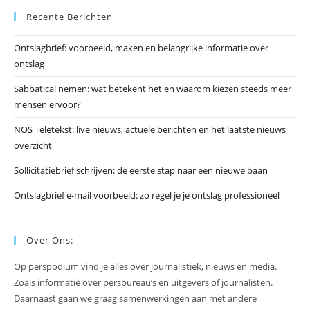
Recente Berichten
om
he
Ontslagbrief: voorbeeld, maken en belangrijke informatie over
zo
ontslag
te
slu
Sabbatical nemen: wat betekent het en waarom kiezen steeds meer
mensen ervoor?
NOS Teletekst: live nieuws, actuele berichten en het laatste nieuws
overzicht
Sollicitatiebrief schrijven: de eerste stap naar een nieuwe baan
Ontslagbrief e-mail voorbeeld: zo regel je je ontslag professioneel
Over Ons:
Op perspodium vind je alles over journalistiek, nieuws en media.
Zoals informatie over persbureau’s en uitgevers of journalisten.
Daarnaast gaan we graag samenwerkingen aan met andere