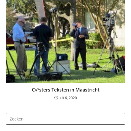
C√ºsters Teksten in Maastricht
juli 6, 2020
Dr
op
Es