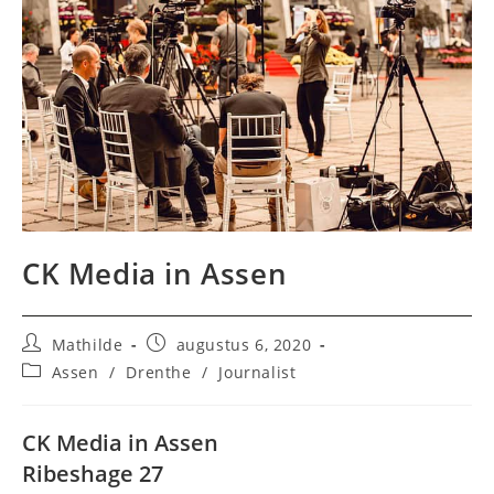
CK Media in Assen
Bericht
Bericht
Mathilde
augustus 6, 2020
auteur:
gepubliceerd
Berichtcategorie:
Assen
/
Drenthe
/
Journalist
op:
CK Media in Assen
Ribeshage 27