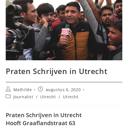
Praten Schrijven in Utrecht
Bericht
Bericht
Mathilde
augustus 6, 2020
auteur:
gepubliceerd
Berichtcategorie:
Journalist
/
Utrecht
/
Utrecht
op:
Praten Schrijven in Utrecht
Hooft Graaflandstraat 63