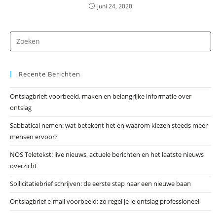
juni 24, 2020
Dr
op
Es
Recente Berichten
om
he
Ontslagbrief: voorbeeld, maken en belangrijke informatie over
zo
ontslag
te
slu
Sabbatical nemen: wat betekent het en waarom kiezen steeds meer
mensen ervoor?
NOS Teletekst: live nieuws, actuele berichten en het laatste nieuws
overzicht
Sollicitatiebrief schrijven: de eerste stap naar een nieuwe baan
Ontslagbrief e-mail voorbeeld: zo regel je je ontslag professioneel