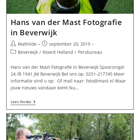
Hans van der Mast Fotografie
in Beverwijk
Bericht
Bericht
Mathilde
september 20, 2019
auteur:
gepubliceerd
Berichtcategorie:
Beverwijk
/
Noord Holland
/
Persbureau
op:
Hans van der Mast Fotografie in Beverwijk Spoorsingel
24 /B 1941 JM Beverwijk Bel ons op: 0251-217745 Meer
informatie vind u op: Of mail naar:
foto@mast.nl
Waar
jouw nieuws vandaan komt Nu…
Hans
Lees Verder
Van
Der
Mast
Fotografie
In
Beverwijk