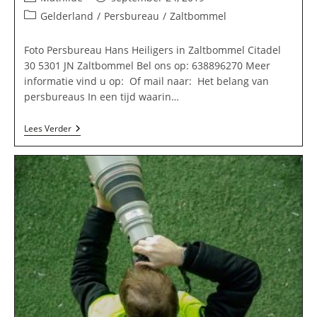
auteur:
gepubliceerd
Berichtcategorie:
Gelderland
/
Persbureau
/
Zaltbommel
op:
Foto Persbureau Hans Heiligers in Zaltbommel Citadel
30 5301 JN Zaltbommel Bel ons op: 638896270 Meer
informatie vind u op: Of mail naar: Het belang van
persbureaus In een tijd waarin…
Foto
Lees Verder
Persbureau
Hans
Heiligers
In
Zaltbommel