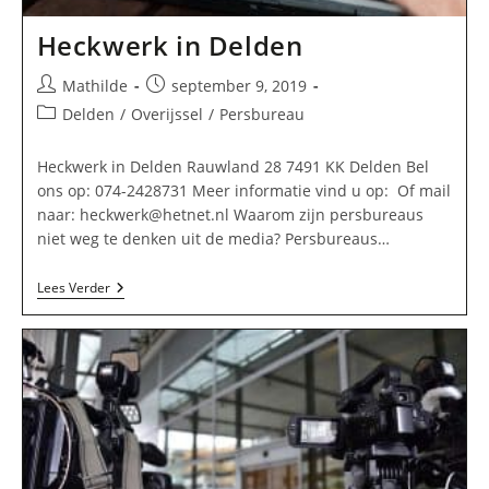
Heckwerk in Delden
Bericht
Bericht
Mathilde
september 9, 2019
auteur:
gepubliceerd
Berichtcategorie:
Delden
/
Overijssel
/
Persbureau
op:
Heckwerk in Delden Rauwland 28 7491 KK Delden Bel
ons op: 074-2428731 Meer informatie vind u op: Of mail
naar:
heckwerk@hetnet.nl
Waarom zijn persbureaus
niet weg te denken uit de media? Persbureaus…
Heckwerk
Lees Verder
In
Delden