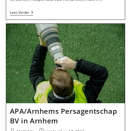
Fotopersbureau
Lees Verder
Hendriksen/Valk
In
Den
Haag
APA/Arnhems Persagentschap
BV in Arnhem