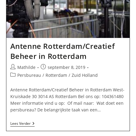
Antenne Rotterdam/Creatief
Beheer in Rotterdam
Bericht
Bericht
Mathilde
september 8, 2019
auteur:
gepubliceerd
Berichtcategorie:
Persbureau
/
Rotterdam
/
Zuid Holland
op:
Antenne Rotterdam/Creatief Beheer in Rotterdam West-
Kruiskade 30 3014 AS Rotterdam Bel ons op: 104361480
Meer informatie vind u op: Of mail naar: Wat doet een
persbureau? De belangrijkste taak van een…
Antenne
Lees Verder
Rotterdam/Creatief
Beheer