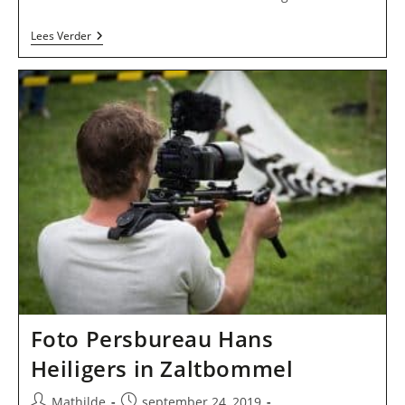
Regio
Lees Verder
Meppel
In
Meppel
Foto Persbureau Hans
Heiligers in Zaltbommel
Bericht
Bericht
Mathilde
september 24, 2019