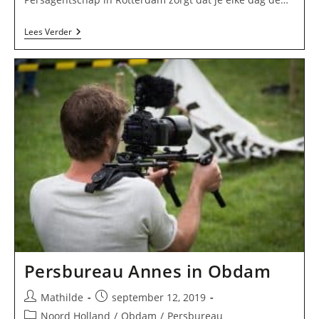
Rotterdams
Lees Verder
Persagentschap
In
Rotterdam
Persbureau Annes in Obdam
Bericht
Bericht
Mathilde
september 12, 2019
auteur:
gepubliceerd
Berichtcategorie:
Noord Holland
/
Obdam
/
Persbureau