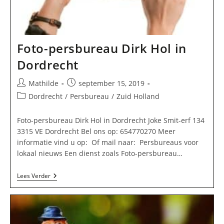
Foto-persbureau Dirk Hol in
Dordrecht
Bericht
Bericht
Mathilde
september 15, 2019
auteur:
gepubliceerd
Berichtcategorie:
Dordrecht
/
Persbureau
/
Zuid Holland
op:
Foto-persbureau Dirk Hol in Dordrecht Joke Smit-erf 134
3315 VE Dordrecht Bel ons op: 654770270 Meer
informatie vind u op: Of mail naar: Persbureaus voor
lokaal nieuws Een dienst zoals Foto-persbureau…
Foto-
Lees Verder
Persbureau
Dirk
Hol
In
Dordrecht