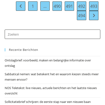
In
Rotterdam
1
…
490
491
492
493
Naar vorige pagina
494
Naar vo
Dr
op
Es
Recente Berichten
om
he
Ontslagbrief: voorbeeld, maken en belangrijke informatie over
zo
ontslag
te
slu
Sabbatical nemen: wat betekent het en waarom kiezen steeds meer
mensen ervoor?
NOS Teletekst: live nieuws, actuele berichten en het laatste nieuws
overzicht
Sollicitatiebrief schrijven: de eerste stap naar een nieuwe baan