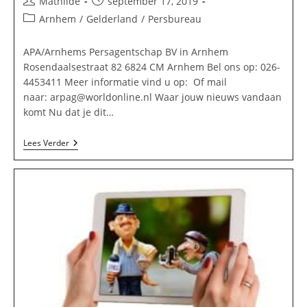
Bericht
Bericht
Mathilde
september 17, 2019
auteur:
gepubliceerd
Berichtcategorie:
Arnhem
/
Gelderland
/
Persbureau
op:
APA/Arnhems Persagentschap BV in Arnhem
Rosendaalsestraat 82 6824 CM Arnhem Bel ons op: 026-
4453411 Meer informatie vind u op: Of mail
naar:
arpag@worldonline.nl
Waar jouw nieuws vandaan
komt Nu dat je dit…
APA/Arnhems
Lees Verder
Persagentschap
BV
In
Arnhem