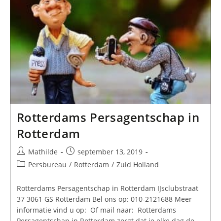
Rotterdams Persagentschap in
Rotterdam
Bericht
Bericht
Mathilde
september 13, 2019
auteur:
gepubliceerd
Berichtcategorie:
Persbureau
/
Rotterdam
/
Zuid Holland
op:
Rotterdams Persagentschap in Rotterdam IJsclubstraat
37 3061 GS Rotterdam Bel ons op: 010-2121688 Meer
informatie vind u op: Of mail naar: Rotterdams
Persagentschap in Rotterdam zorgt dat je elke dag de…