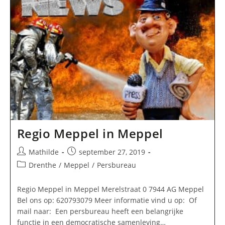
Regio Meppel in Meppel
Bericht
Bericht
Mathilde
september 27, 2019
auteur:
gepubliceerd
Berichtcategorie:
Drenthe
/
Meppel
/
Persbureau
op:
Regio Meppel in Meppel Merelstraat 0 7944 AG Meppel
Bel ons op: 620793079 Meer informatie vind u op: Of
mail naar: Een persbureau heeft een belangrijke
functie in een democratische samenleving…