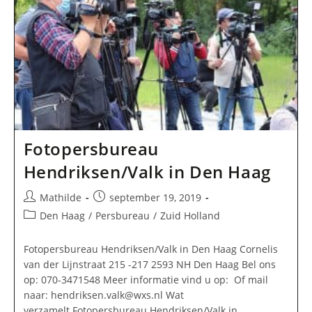
Fotopersbureau
Hendriksen/Valk in Den Haag
Bericht
Bericht
Mathilde
september 19, 2019
auteur:
gepubliceerd
Berichtcategorie:
Den Haag
/
Persbureau
/
Zuid Holland
op:
Fotopersbureau Hendriksen/Valk in Den Haag Cornelis
van der Lijnstraat 215 -217 2593 NH Den Haag Bel ons
op: 070-3471548 Meer informatie vind u op: Of mail
naar:
hendriksen.valk@wxs.nl
Wat
verzamelt Fotopersbureau Hendriksen/Valk in…