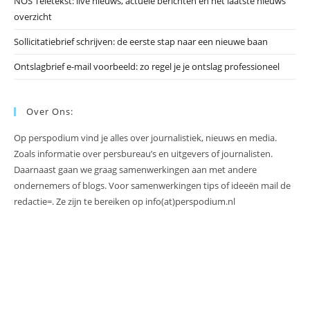
NOS Teletekst: live nieuws, actuele berichten en het laatste nieuws
overzicht
Sollicitatiebrief schrijven: de eerste stap naar een nieuwe baan
Ontslagbrief e-mail voorbeeld: zo regel je je ontslag professioneel
Over Ons:
Op perspodium vind je alles over journalistiek, nieuws en media.
Zoals informatie over persbureau’s en uitgevers of journalisten.
Daarnaast gaan we graag samenwerkingen aan met andere
ondernemers of blogs. Voor samenwerkingen tips of ideeën mail de
redactie=. Ze zijn te bereiken op info(at)perspodium.nl