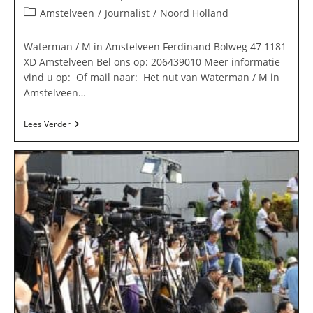
auteur:
gepubliceerd
Berichtcategorie:
Amstelveen
/
Journalist
/
Noord Holland
op:
Waterman / M in Amstelveen Ferdinand Bolweg 47 1181
XD Amstelveen Bel ons op: 206439010 Meer informatie
vind u op: Of mail naar: Het nut van Waterman / M in
Amstelveen…
Waterman
Lees Verder
/
M
In
Amstelveen