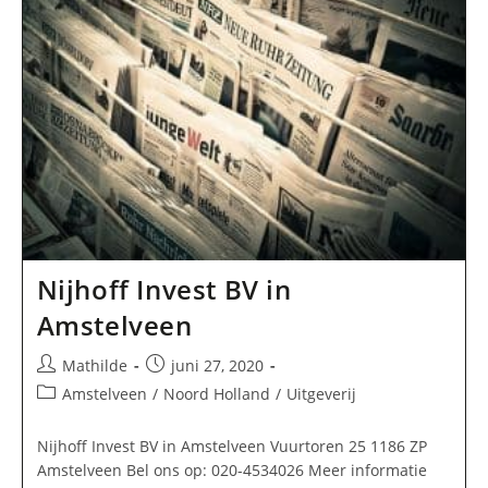
Nijhoff Invest BV in
Amstelveen
Bericht
Bericht
Mathilde
juni 27, 2020
auteur:
gepubliceerd
Berichtcategorie:
Amstelveen
/
Noord Holland
/
Uitgeverij
op:
Nijhoff Invest BV in Amstelveen Vuurtoren 25 1186 ZP
Amstelveen Bel ons op: 020-4534026 Meer informatie