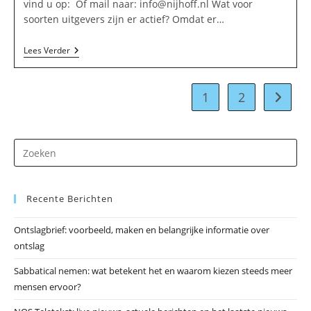
vind u op: Of mail naar:
info@nijhoff.nl
Wat voor
soorten uitgevers zijn er actief? Omdat er…
Nijhoff
Lees Verder
Invest
BV
In
Amstelveen
1
2
Naar vo
Dr
op
Es
Recente Berichten
om
he
Ontslagbrief: voorbeeld, maken en belangrijke informatie over
zo
ontslag
te
slu
Sabbatical nemen: wat betekent het en waarom kiezen steeds meer
mensen ervoor?