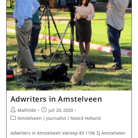
Adwriters in Amstelveen
Bericht
Bericht
Mathilde
juli 20, 2020
auteur:
gepubliceerd
Berichtcategorie:
Amstelveen
/
Journalist
/
Noord Holland
op:
Adwriters in Amstelveen Valreep 83 1186 ZJ Amstelveen