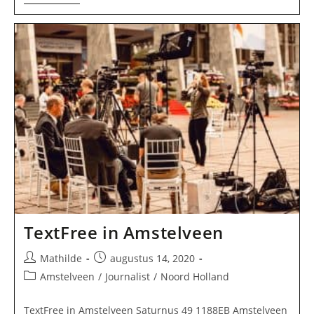
VOF
In
Amstelveen
TextFree in Amstelveen
Bericht
Bericht
Mathilde
augustus 14, 2020
auteur:
gepubliceerd
Berichtcategorie:
Amstelveen
/
Journalist
/
Noord Holland
op:
TextFree in Amstelveen Saturnus 49 1188EB Amstelveen