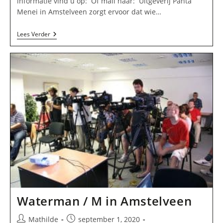
informatie vind u op: Of mail naar: Uitgeverij Panta
Menei in Amstelveen zorgt ervoor dat wie…
Uitgeverij
Lees Verder
Panta
Menei
In
Amstelveen
Waterman / M in Amstelveen
Bericht
Bericht
Mathilde
september 1, 2020