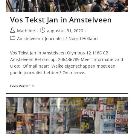
Vos Tekst Jan in Amstelveen
Bericht
Bericht
Mathilde
augustus 31, 2020
auteur:
gepubliceerd
Berichtcategorie:
Amstelveen
/
Journalist
/
Noord Holland
op:
Vos Tekst Jan in Amstelveen Olympus 12 1186 CB
Amstelveen Bel ons op: 206436789 Meer informatie vind
u op: Of mail naar: Welke eigenschappen moet een
goede journalist hebben? Om nieuws…
Vos
Lees Verder
Tekst
Jan
In
Amstelveen