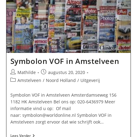
Symbolon VOF in Amstelveen
Bericht
Bericht
Mathilde
augustus 20, 2020
auteur:
gepubliceerd
Berichtcategorie:
Amstelveen
/
Noord Holland
/
Uitgeverij
op:
Symbolon VOF in Amstelveen Amsterdamseweg 156
1182 HK Amstelveen Bel ons op: 020-6436979 Meer
informatie vind u op: Of mail
naar:
symbolon@worldonline.nl
Symbolon VOF in
Amstelveen zorgt ervoor dat wie schrijft ook…
Symbolon
Lees Verder