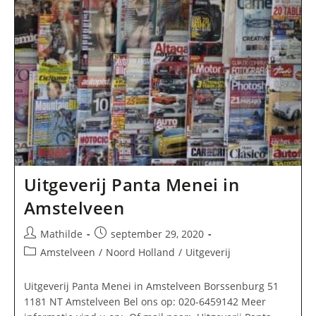
Uitgeverij Panta Menei in
Amstelveen
Bericht
Bericht
Mathilde
september 29, 2020
auteur:
gepubliceerd
Berichtcategorie:
Amstelveen
/
Noord Holland
/
Uitgeverij
op:
Uitgeverij Panta Menei in Amstelveen Borssenburg 51
1181 NT Amstelveen Bel ons op: 020-6459142 Meer