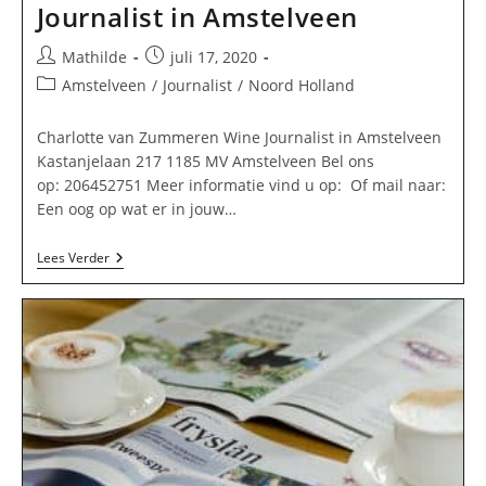
Journalist in Amstelveen
Bericht
Bericht
Mathilde
juli 17, 2020
auteur:
gepubliceerd
Berichtcategorie:
Amstelveen
/
Journalist
/
Noord Holland
op:
Charlotte van Zummeren Wine Journalist in Amstelveen
Kastanjelaan 217 1185 MV Amstelveen Bel ons
op: 206452751 Meer informatie vind u op: Of mail naar:
Een oog op wat er in jouw…
Charlotte
Lees Verder
Van
Zummeren
Wine
Journalist
In
Amstelveen