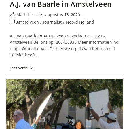
A.J. van Baarle in Amstelveen
Bericht
Bericht
Mathilde
augustus 13, 2020
auteur:
gepubliceerd
Berichtcategorie:
Amstelveen
/
Journalist
/
Noord Holland
op:
A.J. van Baarle in Amstelveen Vijverlaan 4 1182 BZ
Amstelveen Bel ons op: 206438333 Meer informatie vind
u op: Of mail naar: De nieuwe regels van het internet
Tot slot heeft…
A.J.
Lees Verder
Van
Baarle
In
Amstelveen