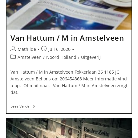
Van Hattum / M in Amstelveen
Bericht
Bericht
Mathilde
juli 6, 2020
auteur:
gepubliceerd
Berichtcategorie:
Amstelveen
/
Noord Holland
/
Uitgeverij
op:
Van Hattum / M in Amstelveen Fokkerlaan 36 1185 JC
Amstelveen Bel ons op: 206454368 Meer informatie vind
u op: Of mail naar: Van Hattum / M in Amstelveen zorgt
dat…
Van
Lees Verder
Hattum
/
M
In
Amstelveen