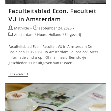
Faculteitsblad Econ. Faculteit
VU in Amsterdam
Bericht
Bericht
Mathilde
september 24, 2020
auteur:
gepubliceerd
Berichtcategorie:
Amsterdam
/
Noord Holland
/
Uitgeverij
op:
Faculteitsblad Econ. Faculteit VU in Amsterdam De
Boelelaan 1105 1081 HV Amsterdam Bel ons op: Meer
informatie vind u op: Of mail naar: Een stukje
geschiedenis Het uitgeven van teksten…
Faculteitsblad
Lees Verder
Econ.
Faculteit
VU
In
Amsterdam