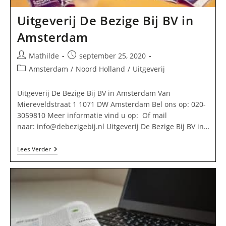
Uitgeverij De Bezige Bij BV in
Amsterdam
Bericht
Bericht
Mathilde
september 25, 2020
auteur:
gepubliceerd
Berichtcategorie:
Amsterdam
/
Noord Holland
/
Uitgeverij
op:
Uitgeverij De Bezige Bij BV in Amsterdam Van
Miereveldstraat 1 1071 DW Amsterdam Bel ons op: 020-
3059810 Meer informatie vind u op: Of mail
naar:
info@debezigebij.nl
Uitgeverij De Bezige Bij BV in…
Uitgeverij
Lees Verder
De
Bezige
Bij
BV
In
Amsterdam