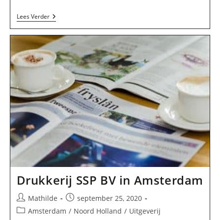
Info
Lees Verder
Cruise
In
Amsterdam
Drukkerij SSP BV in Amsterdam
Bericht
Bericht
Mathilde
september 25, 2020
auteur:
gepubliceerd
Berichtcategorie:
Amsterdam
/
Noord Holland
/
Uitgeverij
op: