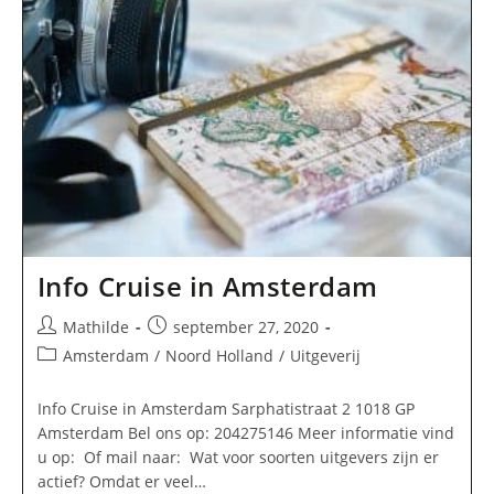
Info Cruise in Amsterdam
Bericht
Bericht
Mathilde
september 27, 2020
auteur:
gepubliceerd
Berichtcategorie:
Amsterdam
/
Noord Holland
/
Uitgeverij
op:
Info Cruise in Amsterdam Sarphatistraat 2 1018 GP
Amsterdam Bel ons op: 204275146 Meer informatie vind
u op: Of mail naar: Wat voor soorten uitgevers zijn er
actief? Omdat er veel…