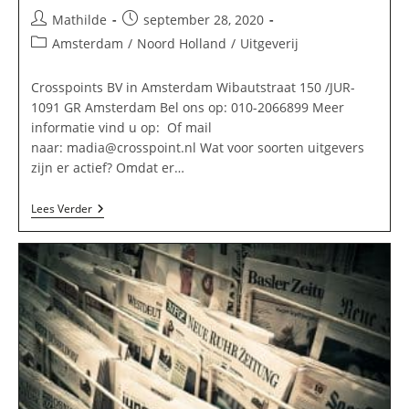
Bericht
Bericht
Mathilde
september 28, 2020
auteur:
gepubliceerd
Berichtcategorie:
Amsterdam
/
Noord Holland
/
Uitgeverij
op:
Crosspoints BV in Amsterdam Wibautstraat 150 /JUR-
1091 GR Amsterdam Bel ons op: 010-2066899 Meer
informatie vind u op: Of mail
naar:
madia@crosspoint.nl
Wat voor soorten uitgevers
zijn er actief? Omdat er…
Crosspoints
Lees Verder
BV
In
Amsterdam