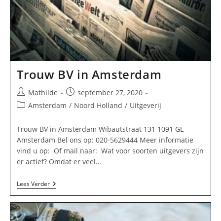
Trouw BV in Amsterdam
Bericht
Bericht
Mathilde
september 27, 2020
auteur:
gepubliceerd
Berichtcategorie:
Amsterdam
/
Noord Holland
/
Uitgeverij
op:
Trouw BV in Amsterdam Wibautstraat 131 1091 GL
Amsterdam Bel ons op: 020-5629444 Meer informatie
vind u op: Of mail naar: Wat voor soorten uitgevers zijn
er actief? Omdat er veel…
Trouw
Lees Verder
BV
In
Amsterdam