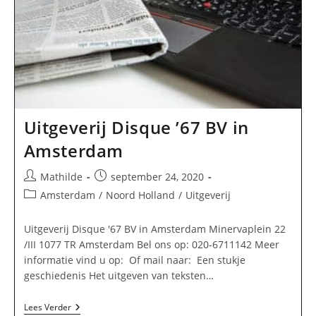
Uitgeverij Disque ’67 BV in
Amsterdam
Bericht
Bericht
Mathilde
september 24, 2020
auteur:
gepubliceerd
Berichtcategorie:
Amsterdam
/
Noord Holland
/
Uitgeverij
op:
Uitgeverij Disque '67 BV in Amsterdam Minervaplein 22
/III 1077 TR Amsterdam Bel ons op: 020-6711142 Meer
informatie vind u op: Of mail naar: Een stukje
geschiedenis Het uitgeven van teksten…
Uitgeverij
Lees Verder