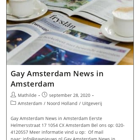
Gay Amsterdam News in
Amsterdam
Bericht
Bericht
Mathilde
september 28, 2020
auteur:
gepubliceerd
Berichtcategorie:
Amsterdam
/
Noord Holland
/
Uitgeverij
op:
Gay Amsterdam News in Amsterdam Eerste
Helmersstraat 17 1054 CX Amsterdam Bel ons op: 020-
4120557 Meer informatie vind u op: Of mail
naar:
info@gaynieuws.nl
Gay Amsterdam News in