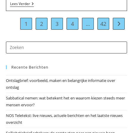
Stichting
Lees Verder
Primavera
In
Amsterdam
1
2
3
4
…
42
Naar vo
Dr
op
Es
Recente Berichten
om
he
Ontslagbrief: voorbeeld, maken en belangrijke informatie over
zo
ontslag
te
slu
Sabbatical nemen: wat betekent het en waarom kiezen steeds meer
mensen ervoor?
NOS Teletekst: live nieuws, actuele berichten en het laatste nieuws
overzicht
Sollicitatiebrief schrijven: de eerste stap naar een nieuwe baan