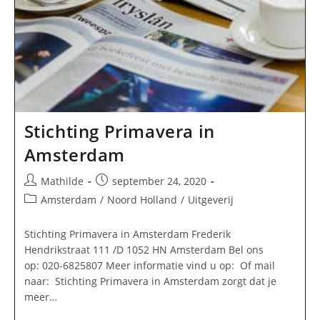
Stichting Primavera in
Amsterdam
Bericht
Bericht
Mathilde
september 24, 2020
auteur:
gepubliceerd
Berichtcategorie:
Amsterdam
/
Noord Holland
/
Uitgeverij
op:
Stichting Primavera in Amsterdam Frederik
Hendrikstraat 111 /D 1052 HN Amsterdam Bel ons
op: 020-6825807 Meer informatie vind u op: Of mail
naar: Stichting Primavera in Amsterdam zorgt dat je
meer…