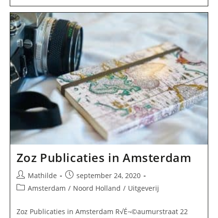
Disque
’67
BV
In
Amsterdam
Zoz Publicaties in Amsterdam
Bericht
Bericht
Mathilde
september 24, 2020
auteur:
gepubliceerd
Berichtcategorie:
Amsterdam
/
Noord Holland
/
Uitgeverij
op:
Zoz Publicaties in Amsterdam R√É¬©aumurstraat 22