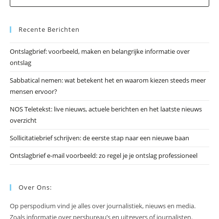
op
Es
Recente Berichten
om
he
Ontslagbrief: voorbeeld, maken en belangrijke informatie over
zo
ontslag
te
slu
Sabbatical nemen: wat betekent het en waarom kiezen steeds meer
mensen ervoor?
NOS Teletekst: live nieuws, actuele berichten en het laatste nieuws
overzicht
Sollicitatiebrief schrijven: de eerste stap naar een nieuwe baan
Ontslagbrief e-mail voorbeeld: zo regel je je ontslag professioneel
Over Ons:
Op perspodium vind je alles over journalistiek, nieuws en media.
Zoals informatie over persbureau’s en uitgevers of journalisten.