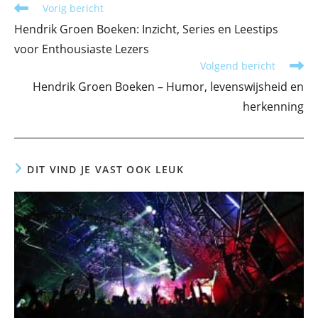
Lees
Vorig bericht
meer
Hendrik Groen Boeken: Inzicht, Series en Leestips
artikelen
voor Enthousiaste Lezers
Volgend bericht
Hendrik Groen Boeken – Humor, levenswijsheid en
herkenning
DIT VIND JE VAST OOK LEUK