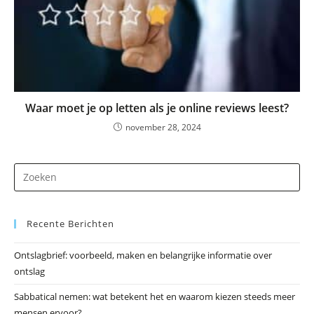
Waar moet je op letten als je online reviews leest?
november 28, 2024
Dr
op
Es
Recente Berichten
om
he
Ontslagbrief: voorbeeld, maken en belangrijke informatie over
zo
ontslag
te
slu
Sabbatical nemen: wat betekent het en waarom kiezen steeds meer
mensen ervoor?