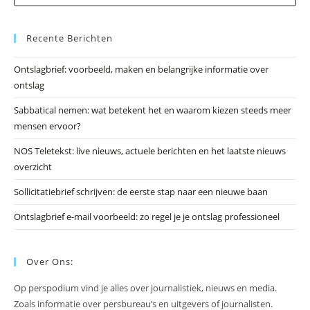
op
Es
Recente Berichten
om
he
Ontslagbrief: voorbeeld, maken en belangrijke informatie over
zo
ontslag
te
slu
Sabbatical nemen: wat betekent het en waarom kiezen steeds meer
mensen ervoor?
NOS Teletekst: live nieuws, actuele berichten en het laatste nieuws
overzicht
Sollicitatiebrief schrijven: de eerste stap naar een nieuwe baan
Ontslagbrief e-mail voorbeeld: zo regel je je ontslag professioneel
Over Ons:
Op perspodium vind je alles over journalistiek, nieuws en media.
Zoals informatie over persbureau’s en uitgevers of journalisten.