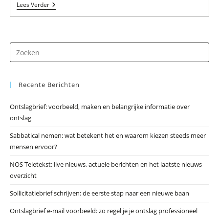
Ben
Lees Verder
Seelt
BV
In
Kortgene
Dr
op
Es
Recente Berichten
om
he
Ontslagbrief: voorbeeld, maken en belangrijke informatie over
zo
ontslag
te
slu
Sabbatical nemen: wat betekent het en waarom kiezen steeds meer
mensen ervoor?
NOS Teletekst: live nieuws, actuele berichten en het laatste nieuws
overzicht
Sollicitatiebrief schrijven: de eerste stap naar een nieuwe baan
Ontslagbrief e-mail voorbeeld: zo regel je je ontslag professioneel