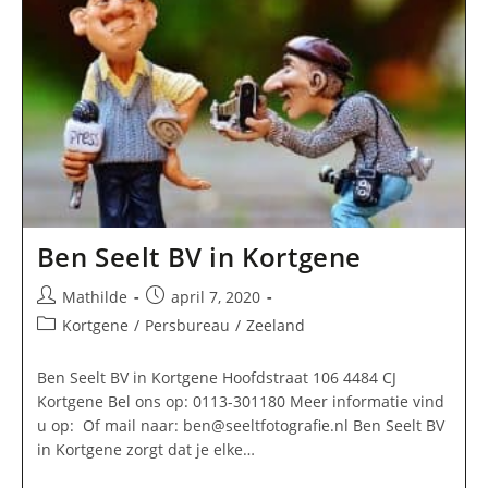
Ben Seelt BV in Kortgene
Bericht
Bericht
Mathilde
april 7, 2020
auteur:
gepubliceerd
Berichtcategorie:
Kortgene
/
Persbureau
/
Zeeland
op:
Ben Seelt BV in Kortgene Hoofdstraat 106 4484 CJ
Kortgene Bel ons op: 0113-301180 Meer informatie vind
u op: Of mail naar:
ben@seeltfotografie.nl
Ben Seelt BV
in Kortgene zorgt dat je elke…