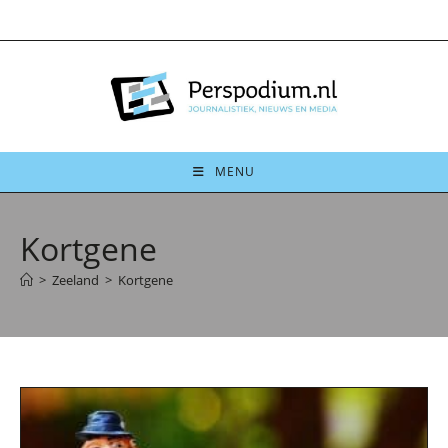
Ga
naar
inhoud
MENU
Kortgene
>
Zeeland
>
Kortgene