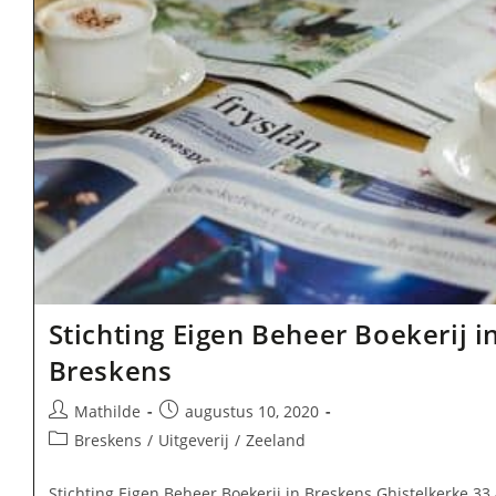
Stichting Eigen Beheer Boekerij i
Breskens
Bericht
Bericht
Mathilde
augustus 10, 2020
auteur:
gepubliceerd
Berichtcategorie:
Breskens
/
Uitgeverij
/
Zeeland
op:
Stichting Eigen Beheer Boekerij in Breskens Ghistelkerke 33