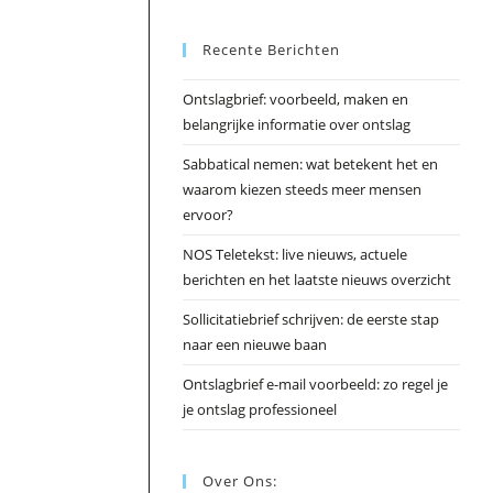
Esc
Recente Berichten
om
het
Ontslagbrief: voorbeeld, maken en
zoek
belangrijke informatie over ontslag
te
slui
Sabbatical nemen: wat betekent het en
waarom kiezen steeds meer mensen
ervoor?
NOS Teletekst: live nieuws, actuele
berichten en het laatste nieuws overzicht
Sollicitatiebrief schrijven: de eerste stap
naar een nieuwe baan
Ontslagbrief e-mail voorbeeld: zo regel je
je ontslag professioneel
Over Ons: