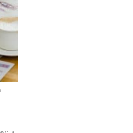
n
 4511 JB