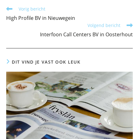
Lees
Vorig bericht
meer
High Profile BV in Nieuwegein
artikelen
Volgend bericht
Interfoon Call Centers BV in Oosterhout
DIT VIND JE VAST OOK LEUK