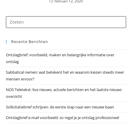
februari 12, 2020
Dr
op
Es
Recente Berichten
om
he
Ontslagbrief: voorbeeld, maken en belangrijke informatie over
zo
ontslag
te
slu
Sabbatical nemen: wat betekent het en waarom kiezen steeds meer
mensen ervoor?
NOS Teletekst: live nieuws, actuele berichten en het laatste nieuws
overzicht
Sollicitatiebrief schrijven: de eerste stap naar een nieuwe baan
Ontslagbrief e-mail voorbeeld: zo regel je je ontslag professioneel