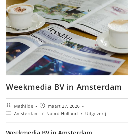
Weekmedia BV in Amsterdam
Bericht
Bericht
Mathilde
maart 27, 2020
auteur:
gepubliceerd
Berichtcategorie:
Amsterdam
/
Noord Holland
/
Uitgeverij
op:
Weekmedia BV in Amsterdam