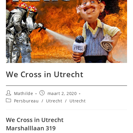
We Cross in Utrecht
Bericht
Bericht
Mathilde
maart 2, 2020
auteur:
gepubliceerd
Berichtcategorie:
Persbureau
/
Utrecht
/
Utrecht
op:
We Cross in Utrecht
Marshalllaan 319