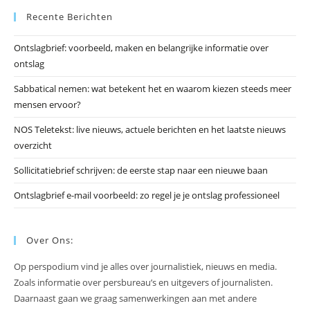
Recente Berichten
om
he
Ontslagbrief: voorbeeld, maken en belangrijke informatie over
zo
ontslag
te
slu
Sabbatical nemen: wat betekent het en waarom kiezen steeds meer
mensen ervoor?
NOS Teletekst: live nieuws, actuele berichten en het laatste nieuws
overzicht
Sollicitatiebrief schrijven: de eerste stap naar een nieuwe baan
Ontslagbrief e-mail voorbeeld: zo regel je je ontslag professioneel
Over Ons:
Op perspodium vind je alles over journalistiek, nieuws en media.
Zoals informatie over persbureau’s en uitgevers of journalisten.
Daarnaast gaan we graag samenwerkingen aan met andere