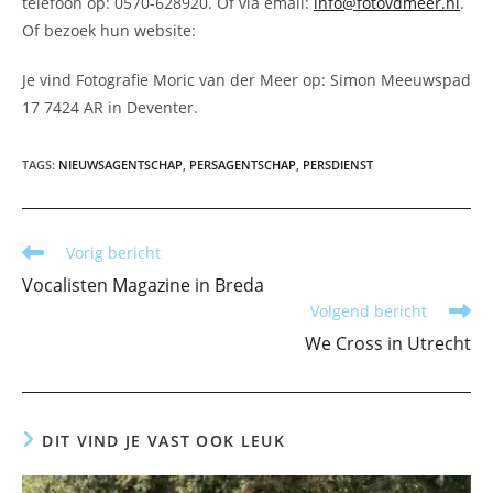
telefoon op: 0570-628920. Of via email:
info@fotovdmeer.nl
.
Of bezoek hun website:
Je vind Fotografie Moric van der Meer op: Simon Meeuwspad
17 7424 AR in Deventer.
TAGS
:
NIEUWSAGENTSCHAP
,
PERSAGENTSCHAP
,
PERSDIENST
Lees
Vorig bericht
meer
Vocalisten Magazine in Breda
artikelen
Volgend bericht
We Cross in Utrecht
DIT VIND JE VAST OOK LEUK