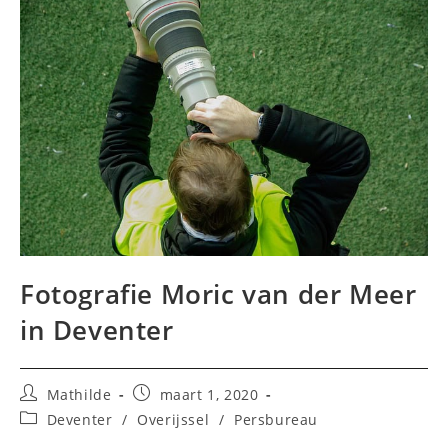
Fotografie Moric van der Meer
in Deventer
Bericht
Bericht
Mathilde
maart 1, 2020
auteur:
gepubliceerd
Berichtcategorie:
Deventer
/
Overijssel
/
Persbureau
op: