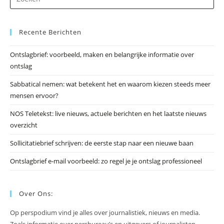
op
Es
Recente Berichten
om
he
Ontslagbrief: voorbeeld, maken en belangrijke informatie over
zo
ontslag
te
slu
Sabbatical nemen: wat betekent het en waarom kiezen steeds meer
mensen ervoor?
NOS Teletekst: live nieuws, actuele berichten en het laatste nieuws
overzicht
Sollicitatiebrief schrijven: de eerste stap naar een nieuwe baan
Ontslagbrief e-mail voorbeeld: zo regel je je ontslag professioneel
Over Ons:
Op perspodium vind je alles over journalistiek, nieuws en media.
Zoals informatie over persbureau’s en uitgevers of journalisten.