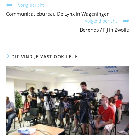
Lees
Vorig bericht
meer
Communicatiebureau De Lynx in Wageningen
artikelen
Volgend bericht
Berends / F J in Zwolle
DIT VIND JE VAST OOK LEUK