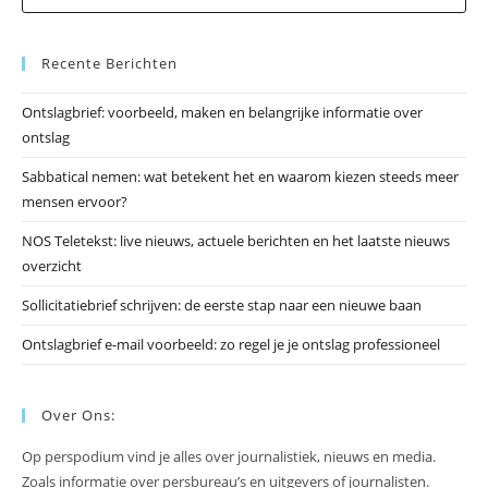
op
Es
Recente Berichten
om
he
Ontslagbrief: voorbeeld, maken en belangrijke informatie over
zo
ontslag
te
slu
Sabbatical nemen: wat betekent het en waarom kiezen steeds meer
mensen ervoor?
NOS Teletekst: live nieuws, actuele berichten en het laatste nieuws
overzicht
Sollicitatiebrief schrijven: de eerste stap naar een nieuwe baan
Ontslagbrief e-mail voorbeeld: zo regel je je ontslag professioneel
Over Ons:
Op perspodium vind je alles over journalistiek, nieuws en media.
Zoals informatie over persbureau’s en uitgevers of journalisten.