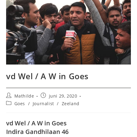
vd Wel / A W in Goes
Bericht
Bericht
Mathilde
juni 29, 2020
auteur:
gepubliceerd
Berichtcategorie:
Goes
/
Journalist
/
Zeeland
op:
vd Wel / A W in Goes
Indira Gandhilaan 46