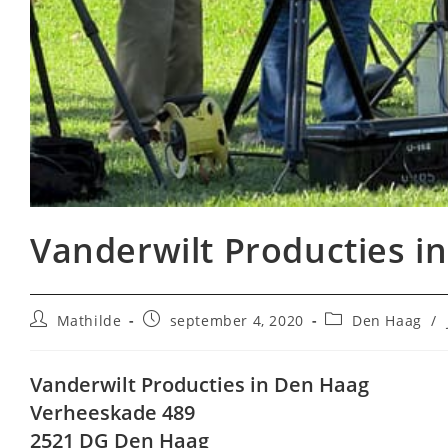
Vanderwilt Producties i
Bericht
Bericht
Berichtcategorie
Mathilde
september 4, 2020
Den Haag
/
auteur:
gepubliceerd
op:
Vanderwilt Producties in Den Haag
Verheeskade 489
2521 DG Den Haag