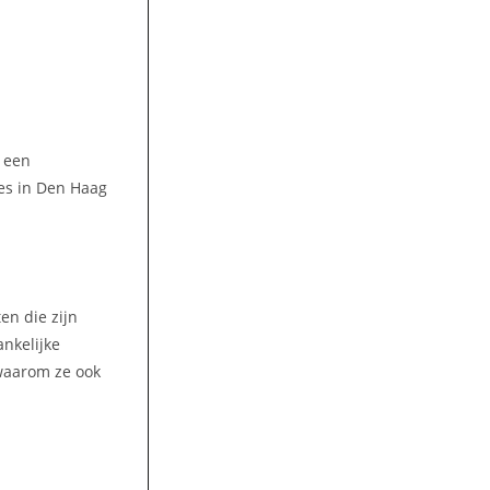
t een
es in Den Haag
en die zijn
ankelijke
 waarom ze ook