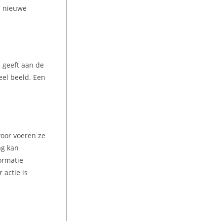
n nieuwe
e geeft aan de
eel beeld. Een
voor voeren ze
ag kan
ormatie
 actie is