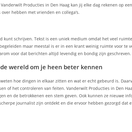
anderwilt Producties in Den Haag kan jij elke dag rekenen op ee
s over hebben met vrienden en collega’s.
nd kunt schrijven. Tekst is een uniek medium omdat het veel ruimt
 begeleiden maar meestal is er in een krant weinig ruimte voor te v
aarom voor dat berichten altijd levendig en bondig zijn geschreven.
e de wereld om je heen beter kennen
n weten hoe dingen in elkaar zitten en wat er echt gebeurd is. Daar
en of het controleren van feiten. Vanderwilt Producties in Den Ha
ngen en de betrokkenen een stem geven. Ook kunnen ze nieuwe inf
cherpe journalist zijn ontdekt en die ervoor hebben gezorgd dat er