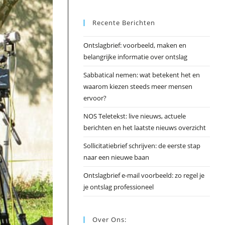
Esc
Recente Berichten
om
het
Ontslagbrief: voorbeeld, maken en
zoek
belangrijke informatie over ontslag
te
slui
Sabbatical nemen: wat betekent het en
waarom kiezen steeds meer mensen
ervoor?
NOS Teletekst: live nieuws, actuele
berichten en het laatste nieuws overzicht
Sollicitatiebrief schrijven: de eerste stap
naar een nieuwe baan
Ontslagbrief e-mail voorbeeld: zo regel je
je ontslag professioneel
Over Ons: