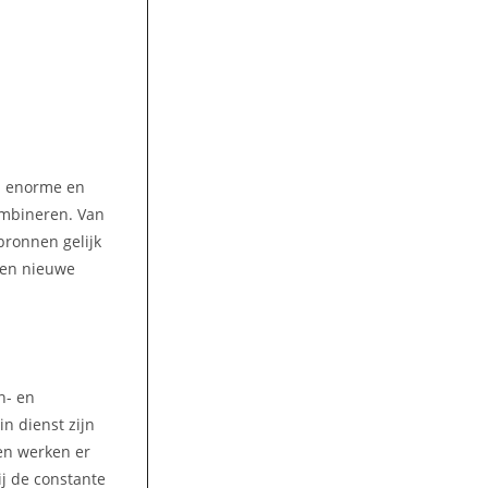
en enorme en
ombineren. Van
bronnen gelijk
 een nieuwe
n- en
n dienst zijn
jen werken er
ij de constante