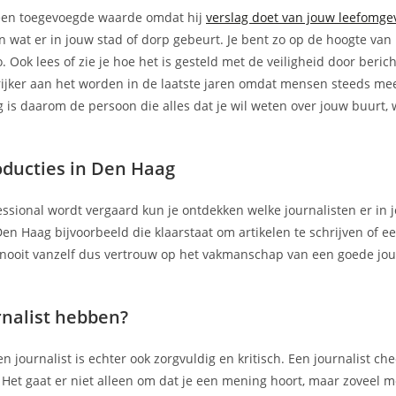
t een toegevoegde waarde omdat hij
verslag doet van jouw leefomge
an wat er in jouw stad of dorp gebeurt. Je bent zo op de hoogte van
 Ook lees of zie je hoe het is gesteld met de veiligheid door beric
grijker aan het worden in de laatste jaren omdat mensen steeds m
is daarom de persoon die alles dat je wil weten over jouw buurt, w
ducties in Den Haag
essional wordt vergaard kun je ontdekken welke journalisten er in 
en Haag bijvoorbeeld die klaarstaat om artikelen te schrijven of e
nooit vanzelf dus vertrouw op het vakmanschap van een goede jou
nalist hebben?
journalist is echter ook zorgvuldig en kritisch. Een journalist check
Het gaat er niet alleen om dat je een mening hoort, maar zoveel mo