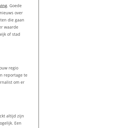
ving
. Goede
 nieuws over
hten die gaan
eer waarde
ijk of stad
jouw regio
en reportage te
rnalist om er
t altijd zijn
gelijk. Een