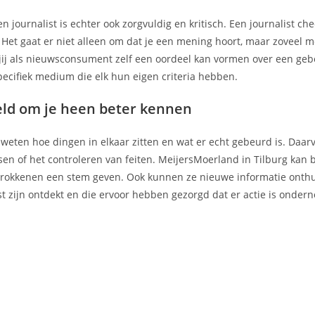
journalist is echter ook zorgvuldig en kritisch. Een journalist check
Het gaat er niet alleen om dat je een mening hoort, maar zoveel mo
at jij als nieuwsconsument zelf een oordeel kan vormen over een geb
pecifiek medium die elk hun eigen criteria hebben.
reld om je heen beter kennen
n weten hoe dingen in elkaar zitten en wat er echt gebeurd is. Daar
en of het controleren van feiten. MeijersMoerland in Tilburg kan 
trokkenen een stem geven. Ook kunnen ze nieuwe informatie onthu
st zijn ontdekt en die ervoor hebben gezorgd dat er actie is onder