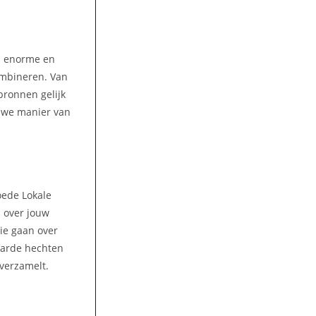
en enorme en
ombineren. Van
bronnen gelijk
euwe manier van
oede Lokale
s over jouw
die gaan over
aarde hechten
 verzamelt.