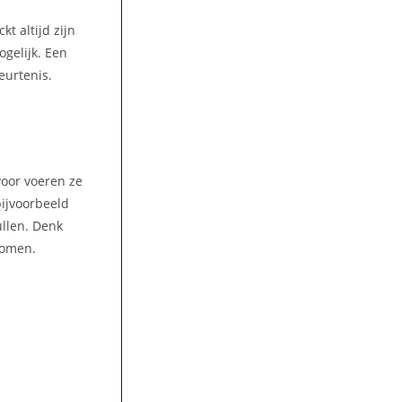
t altijd zijn
gelijk. Een
eurtenis.
voor voeren ze
bijvoorbeeld
llen. Denk
nomen.