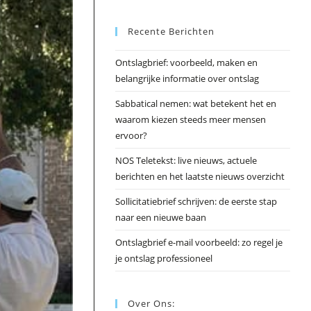
Esc
Recente Berichten
om
het
Ontslagbrief: voorbeeld, maken en
zoek
belangrijke informatie over ontslag
te
slui
Sabbatical nemen: wat betekent het en
waarom kiezen steeds meer mensen
ervoor?
NOS Teletekst: live nieuws, actuele
berichten en het laatste nieuws overzicht
Sollicitatiebrief schrijven: de eerste stap
naar een nieuwe baan
Ontslagbrief e-mail voorbeeld: zo regel je
je ontslag professioneel
Over Ons: