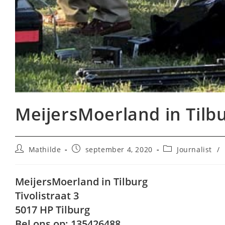
MeijersMoerland in Tilb
Bericht
Bericht
Berichtcategorie
Mathilde
september 4, 2020
Journalist
/
auteur:
gepubliceerd
op:
MeijersMoerland in Tilburg
Tivolistraat 3
5017 HP Tilburg
Bel ons op: 135426488