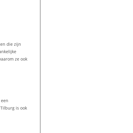
en die zijn
ankelijke
 waarom ze ook
t een
ilburg is ook