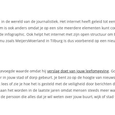
 in de wereld van de journalistiek. Het internet heeft geleid tot e
rm is ook anders omdat je op een site meerdere elementen kunt c
nde infographic. Ook helpt het internet met zijn open structuur om 
n nu zoals MeijersMoerland in Tilburg is dus voorbereid op een ni
oegevoegde waarde omdat hij
verslag doet van jouw leefomgeving
. G
er in jouw stad of dorp gebeurt. Je bent zo op de hoogte van nieuw
lees of zie je hoe het is gesteld met de veiligheid door berichten 
ker aan het worden in de laatste jaren omdat mensen steeds meer w
de persoon die alles dat je wil weten over jouw buurt, wijk of stad