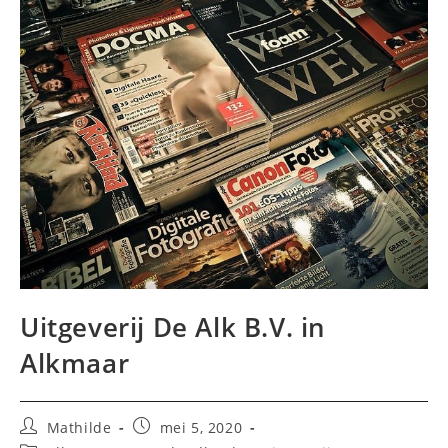
Uitgeverij De Alk B.V. in
Alkmaar
Bericht
Bericht
Mathilde
mei 5, 2020
auteur:
gepubliceerd