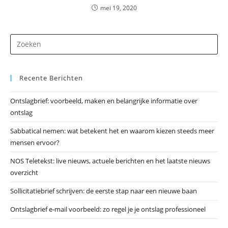
mei 19, 2020
Dr
op
Es
Recente Berichten
om
he
Ontslagbrief: voorbeeld, maken en belangrijke informatie over
zo
ontslag
te
slu
Sabbatical nemen: wat betekent het en waarom kiezen steeds meer
mensen ervoor?
NOS Teletekst: live nieuws, actuele berichten en het laatste nieuws
overzicht
Sollicitatiebrief schrijven: de eerste stap naar een nieuwe baan
Ontslagbrief e-mail voorbeeld: zo regel je je ontslag professioneel