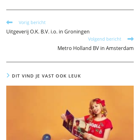
Lees
Vorig bericht
meer
Uitgeverij O.K. B.V. i.o. in Groningen
artikelen
Volgend bericht
Metro Holland BV in Amsterdam
DIT VIND JE VAST OOK LEUK