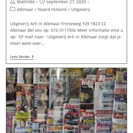
Bericht
Bericht
Mathilde
september 27, 2020
auteur:
gepubliceerd
Berichtcategorie:
Alkmaar
/
Noord Holland
/
Uitgeverij
op:
Uitgeverij Arti in Alkmaar Frieseweg 109 1823 CC
Alkmaar Bel ons op: 072-5117506 Meer informatie vind u
op: Of mail naar: Uitgeverij Arti in Alkmaar zorgt dat je
meer weet over…
Uitgeverij
Lees Verder
Arti
In
Alkmaar