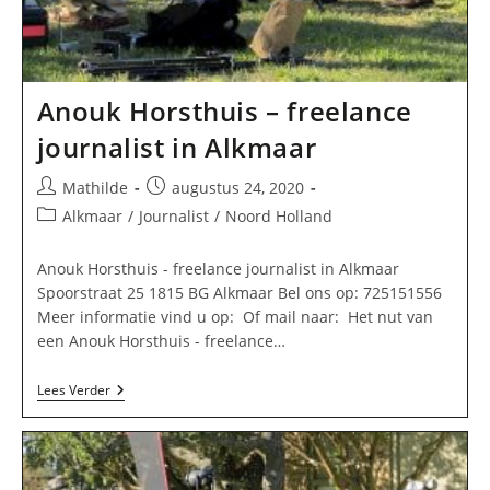
Anouk Horsthuis – freelance
journalist in Alkmaar
Bericht
Bericht
Mathilde
augustus 24, 2020
auteur:
gepubliceerd
Berichtcategorie:
Alkmaar
/
Journalist
/
Noord Holland
op:
Anouk Horsthuis - freelance journalist in Alkmaar
Spoorstraat 25 1815 BG Alkmaar Bel ons op: 725151556
Meer informatie vind u op: Of mail naar: Het nut van
een Anouk Horsthuis - freelance…
Anouk
Lees Verder
Horsthuis
–
Freelance
Journalist
In