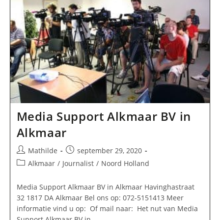
Media Support Alkmaar BV in
Alkmaar
Bericht
Bericht
Mathilde
september 29, 2020
auteur:
gepubliceerd
Berichtcategorie:
Alkmaar
/
Journalist
/
Noord Holland
op:
Media Support Alkmaar BV in Alkmaar Havinghastraat
32 1817 DA Alkmaar Bel ons op: 072-5151413 Meer
informatie vind u op: Of mail naar: Het nut van Media
Support Alkmaar BV in…