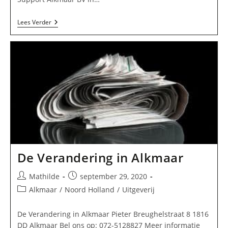
Media
Lees Verder
Support
Alkmaar
BV
In
Alkmaar
De Verandering in Alkmaar
Bericht
Bericht
Mathilde
september 29, 2020
auteur:
gepubliceerd
Berichtcategorie:
Alkmaar
/
Noord Holland
/
Uitgeverij
op:
De Verandering in Alkmaar Pieter Breughelstraat 8 1816
DD Alkmaar Bel ons op: 072-5128827 Meer informatie