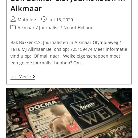
Alkmaar
Bericht
Bericht
Mathilde
juli 16, 2020
auteur:
gepubliceerd
Berichtcategorie:
Alkmaar
/
Journalist
/
Noord Holland
op:
Bak Bakker C.S. Journalisten in Alkmaar Olympiaweg 1
1816 MJ Alkmaar Bel ons op: 725159474 Meer informatie
vind u op: Of mail naar: Welke eigenschappen moet
een goede journalist hebben? Om…
Bak
Lees Verder
Bakker
C.S.
Journalisten
In
Alkmaar