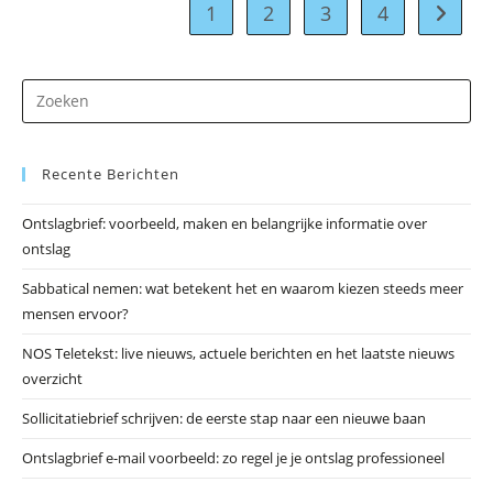
1
2
3
4
Naar vo
Dr
op
Es
Recente Berichten
om
he
Ontslagbrief: voorbeeld, maken en belangrijke informatie over
zo
ontslag
te
slu
Sabbatical nemen: wat betekent het en waarom kiezen steeds meer
mensen ervoor?
NOS Teletekst: live nieuws, actuele berichten en het laatste nieuws
overzicht
Sollicitatiebrief schrijven: de eerste stap naar een nieuwe baan
Ontslagbrief e-mail voorbeeld: zo regel je je ontslag professioneel