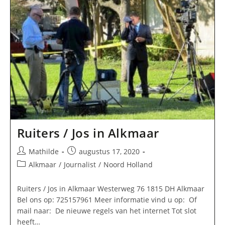
Alkmaar
Ruiters / Jos in Alkmaar
Bericht
Bericht
Mathilde
augustus 17, 2020
auteur:
gepubliceerd
Berichtcategorie:
Alkmaar
/
Journalist
/
Noord Holland
op:
Ruiters / Jos in Alkmaar Westerweg 76 1815 DH Alkmaar
Bel ons op: 725157961 Meer informatie vind u op: Of
mail naar: De nieuwe regels van het internet Tot slot
heeft…