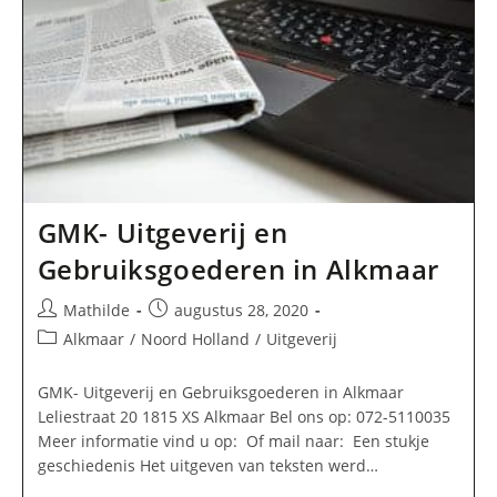
GMK- Uitgeverij en
Gebruiksgoederen in Alkmaar
Bericht
Bericht
Mathilde
augustus 28, 2020
auteur:
gepubliceerd
Berichtcategorie:
Alkmaar
/
Noord Holland
/
Uitgeverij
op:
GMK- Uitgeverij en Gebruiksgoederen in Alkmaar
Leliestraat 20 1815 XS Alkmaar Bel ons op: 072-5110035
Meer informatie vind u op: Of mail naar: Een stukje
geschiedenis Het uitgeven van teksten werd…