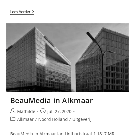
Ruiters
Lees Verder
/
Jos
In
Alkmaar
BeauMedia in Alkmaar
Bericht
Bericht
Mathilde
juli 27, 2020
auteur:
gepubliceerd
Berichtcategorie:
Alkmaar
/
Noord Holland
/
Uitgeverij
op:
BeauMedia in Alkmaar Jan Ligthartstraat 1 1817 MR