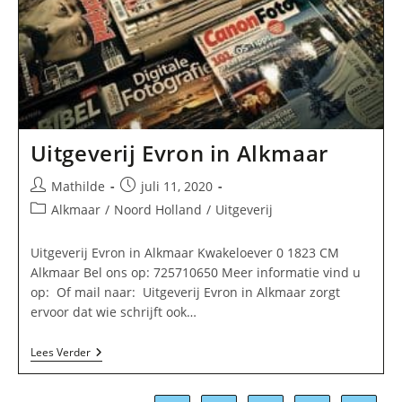
Uitgeverij Evron in Alkmaar
Bericht
Bericht
Mathilde
juli 11, 2020
auteur:
gepubliceerd
Berichtcategorie:
Alkmaar
/
Noord Holland
/
Uitgeverij
op:
Uitgeverij Evron in Alkmaar Kwakeloever 0 1823 CM
Alkmaar Bel ons op: 725710650 Meer informatie vind u
op: Of mail naar: Uitgeverij Evron in Alkmaar zorgt
ervoor dat wie schrijft ook…
Uitgeverij
Lees Verder
Evron
In
Alkmaar