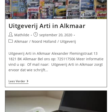
Uitgeverij Arti in Alkmaar
Bericht
Bericht
Mathilde
september 20, 2020
auteur:
gepubliceerd
Berichtcategorie:
Alkmaar
/
Noord Holland
/
Uitgeverij
op:
Uitgeverij Arti in Alkmaar Alexander Flemingstraat 13
1821 BK Alkmaar Bel ons op: 725117506 Meer informatie
vind u op: Of mail naar: Uitgeverij Arti in Alkmaar zorgt
ervoor dat wie schrijft…
Uitgeverij
Lees Verder
Arti
In
Alkmaar