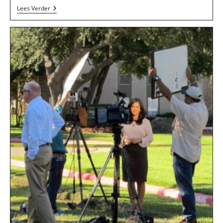
GMK-
Lees Verder
Uitgeverij
En
Gebruiksgoederen
In
Alkmaar