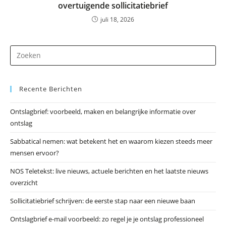
overtuigende sollicitatiebrief
juli 18, 2026
Dr
op
Es
Recente Berichten
om
he
Ontslagbrief: voorbeeld, maken en belangrijke informatie over
zo
ontslag
te
slu
Sabbatical nemen: wat betekent het en waarom kiezen steeds meer
mensen ervoor?
NOS Teletekst: live nieuws, actuele berichten en het laatste nieuws
overzicht
Sollicitatiebrief schrijven: de eerste stap naar een nieuwe baan
Ontslagbrief e-mail voorbeeld: zo regel je je ontslag professioneel