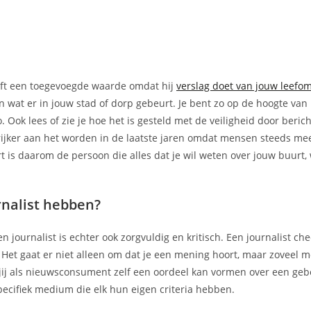
heeft een toegevoegde waarde omdat hij
verslag doet van jouw leefo
an wat er in jouw stad of dorp gebeurt. Je bent zo op de hoogte van
 Ook lees of zie je hoe het is gesteld met de veiligheid door beric
grijker aan het worden in de laatste jaren omdat mensen steeds m
 is daarom de persoon die alles dat je wil weten over jouw buurt, w
nalist hebben?
journalist is echter ook zorgvuldig en kritisch. Een journalist check
Het gaat er niet alleen om dat je een mening hoort, maar zoveel mo
at jij als nieuwsconsument zelf een oordeel kan vormen over een geb
pecifiek medium die elk hun eigen criteria hebben.