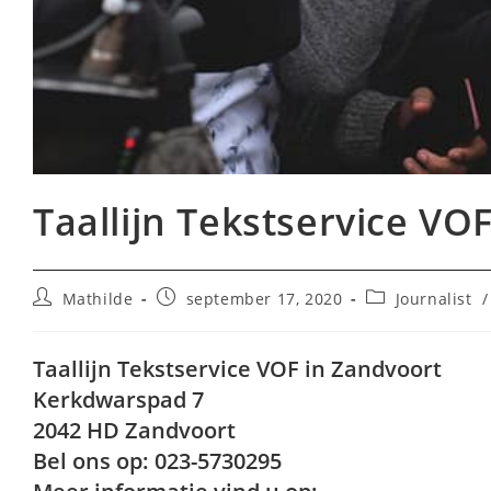
Taallijn Tekstservice VO
Bericht
Bericht
Berichtcategori
Mathilde
september 17, 2020
Journalist
/
auteur:
gepubliceerd
op:
Taallijn Tekstservice VOF in Zandvoort
Kerkdwarspad 7
2042 HD Zandvoort
Bel ons op: 023-5730295