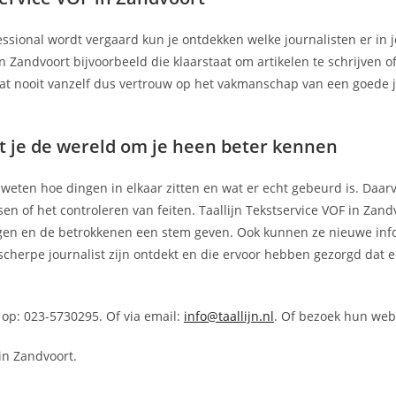
essional wordt vergaard kun je ontdekken welke journalisten er in 
in Zandvoort bijvoorbeeld die klaarstaat om artikelen te schrijven 
at nooit vanzelf dus vertrouw op het vakmanschap van een goede j
rt je de wereld om je heen beter kennen
n weten hoe dingen in elkaar zitten en wat er echt gebeurd is. Daar
n of het controleren van feiten. Taallijn Tekstservice VOF in Zand
ngen en de betrokkenen een stem geven. Ook kunnen ze nieuwe inf
cherpe journalist zijn ontdekt en die ervoor hebben gezorgd dat er
 op: 023-5730295. Of via email:
info@taallijn.nl
. Of bezoek hun web
in Zandvoort.