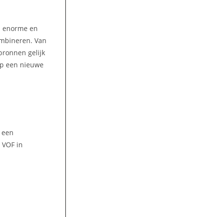
en enorme en
ombineren. Van
bronnen gelijk
 op een nieuwe
t een
 VOF in