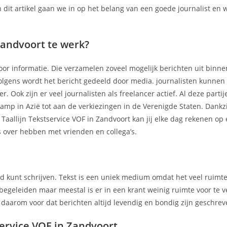
In dit artikel gaan we in op het belang van een goede journalist en
Zandvoort te werk?
or informatie. Die verzamelen zoveel mogelijk berichten uit binne
volgens wordt het bericht gedeeld door media. journalisten kunnen i
. Ook zijn er veel journalisten als freelancer actief. Al deze parti
amp in Azië tot aan de verkiezingen in de Verenigde Staten. Dankz
aallijn Tekstservice VOF in Zandvoort kan jij elke dag rekenen op
s over hebben met vrienden en collega’s.
nd kunt schrijven. Tekst is een uniek medium omdat het veel ruimt
 begeleiden maar meestal is er in een krant weinig ruimte voor te v
er daarom voor dat berichten altijd levendig en bondig zijn geschrev
ervice VOF in Zandvoort