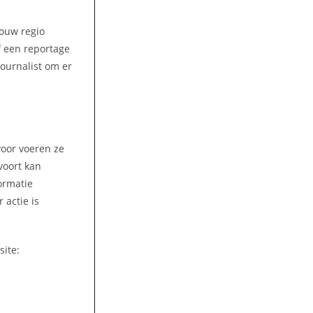
jouw regio
of een reportage
ournalist om er
voor voeren ze
voort kan
ormatie
 actie is
site: