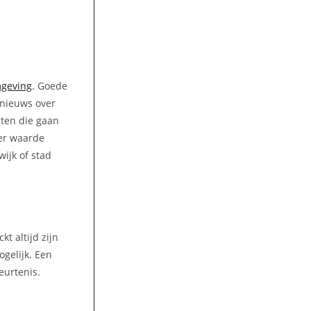
mgeving
. Goede
 nieuws over
hten die gaan
eer waarde
ijk of stad
t altijd zijn
gelijk. Een
eurtenis.