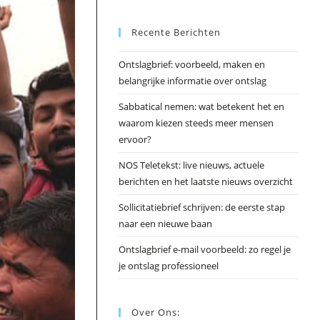
Esc
Recente Berichten
om
het
Ontslagbrief: voorbeeld, maken en
zoek
belangrijke informatie over ontslag
te
slui
Sabbatical nemen: wat betekent het en
waarom kiezen steeds meer mensen
ervoor?
NOS Teletekst: live nieuws, actuele
berichten en het laatste nieuws overzicht
Sollicitatiebrief schrijven: de eerste stap
naar een nieuwe baan
Ontslagbrief e-mail voorbeeld: zo regel je
je ontslag professioneel
Over Ons: