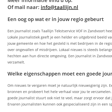
Meer informatie vind u op:
Of mail naar:
info@taallijn.nl
Een oog op wat er in jouw regio gebeurt
Een journalist zoals Taallijn Tekstservice VOF in Zandvoort 
Lokale journalistiek geeft je een helder en uitgebreid beeld v
jouw gemeente en hoe het gesteld is met bedrijven in de regio.
over ongevallen of misdrijven. Lokaal nieuws is steeds belan
hechten aan hun directe omgeving. Een journalist in Zandvoort
verzamelt.
Welke eigenschappen moet een goede jour
Om nieuws te vergaren moet je natuurlijk nieuwsgierig zijn. Een 
bronnen en probeert het hele verhaal voor jou te verzamelen. 
goede journalist stuurt ook niet te veel, maar zorgt ervoor d
Ervaren journalisten kunnen ook gespecialiseerd zijn in een s