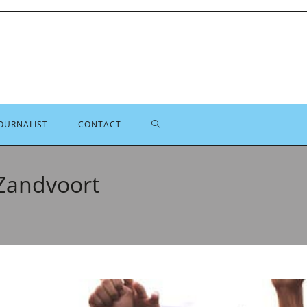
TOGGLE
OURNALIST
CONTACT
SITE
 Zandvoort
ZOEKEN