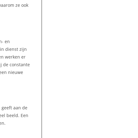
 waarom ze ook
n- en
n dienst zijn
jen werken er
ij de constante
 een nieuwe
e geeft aan de
eel beeld. Een
en.