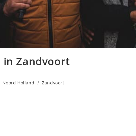
F in Zandvoort
e:
Noord Holland
/
Zandvoort