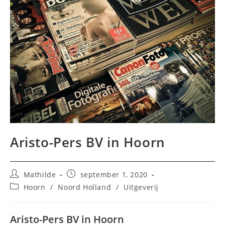
Aristo-Pers BV in Hoorn
Bericht
Bericht
Mathilde
september 1, 2020
auteur:
gepubliceerd
Berichtcategorie:
Hoorn
/
Noord Holland
/
Uitgeverij
op:
Aristo-Pers BV in Hoorn