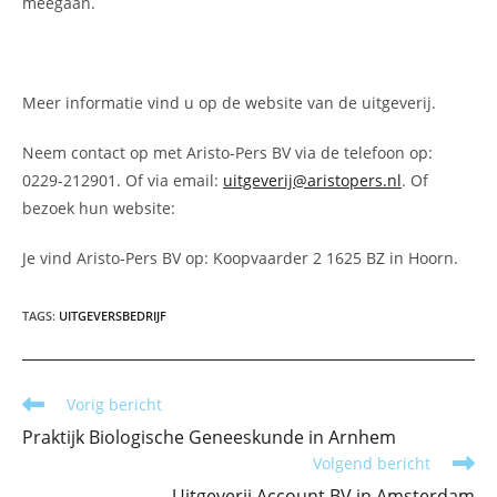
meegaan.
Meer informatie vind u op de website van de uitgeverij.
Neem contact op met Aristo-Pers BV via de telefoon op:
0229-212901. Of via email:
uitgeverij@aristopers.nl
. Of
bezoek hun website:
Je vind Aristo-Pers BV op: Koopvaarder 2 1625 BZ in Hoorn.
TAGS
:
UITGEVERSBEDRIJF
Lees
Vorig bericht
meer
Praktijk Biologische Geneeskunde in Arnhem
artikelen
Volgend bericht
Uitgeverij Account BV in Amsterdam