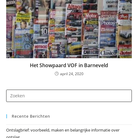
Het Showpaard VOF in Barneveld
april 24, 2020
Dr
op
Es
Recente Berichten
om
he
Ontslagbrief: voorbeeld, maken en belangrijke informatie over
zo
ontslag