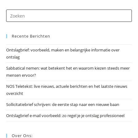
Dr
op
Es
Recente Berichten
om
he
Ontslagbrief: voorbeeld, maken en belangrijke informatie over
zo
ontslag
te
slu
Sabbatical nemen: wat betekent het en waarom kiezen steeds meer
mensen ervoor?
NOS Teletekst: live nieuws, actuele berichten en het laatste nieuws
overzicht
Sollicitatiebrief schrijven: de eerste stap naar een nieuwe baan
Ontslagbrief e-mail voorbeeld: zo regel je je ontslag professioneel
Over Ons: