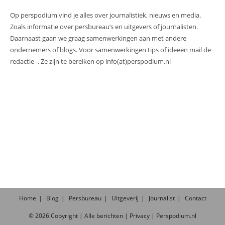
Op perspodium vind je alles over journalistiek, nieuws en media.
Zoals informatie over persbureau’s en uitgevers of journalisten.
Daarnaast gaan we graag samenwerkingen aan met andere
ondernemers of blogs. Voor samenwerkingen tips of ideeën mail de
redactie=. Ze zijn te bereiken op info(at)perspodium.nl
Home
Blog
Persbureau
Uitgeverij
Journalist
Contact
©
2026
Copyright |
Alle
berichten
|
Privacy
|
Perspodium.nl