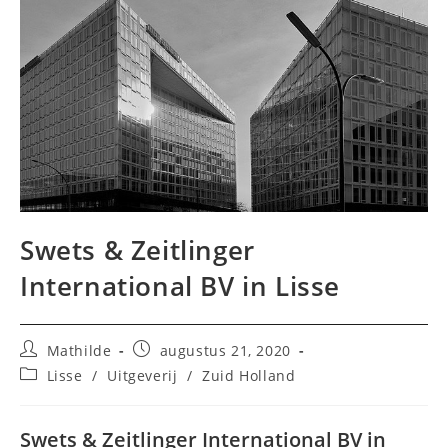
Swets & Zeitlinger
International BV in Lisse
Bericht
Bericht
Mathilde
augustus 21, 2020
auteur:
gepubliceerd
Berichtcategorie:
Lisse
/
Uitgeverij
/
Zuid Holland
op:
Swets & Zeitlinger International BV in