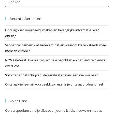
op
Es
Recente Berichten
om
he
Ontslagbrief: voorbeeld, maken en belangrijke informatie over
zo
ontslag
te
slu
Sabbatical nemen: wat betekent het en waarom kiezen steeds meer
mensen ervoor?
NOS Teletekst: live nieuws, actuele berichten en het laatste nieuws
overzicht
Sollicitatiebrief schrijven: de eerste stap naar een nieuwe baan
Ontslagbrief e-mail voorbeeld: zo regel je je ontslag professioneel
Over Ons:
Op perspodium vind je alles over journalistiek, nieuws en media.