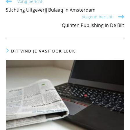
Lees
Vorig bericht
meer
Stichting Uitgeverij Bulaaq in Amsterdam
artikelen
Volgend bericht
Quinten Publishing in De Bilt
DIT VIND JE VAST OOK LEUK