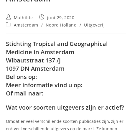
Bericht
Bericht
Mathilde
juni 29, 2020
auteur:
gepubliceerd
Berichtcategorie:
Amsterdam
/
Noord Holland
/
Uitgeverij
op:
Stichting Tropical and Geographical
Medicine in Amsterdam
Wibautstraat 137 /J
1097 DN Amsterdam
Bel ons op:
Meer informatie vind u op:
Of mail naar:
Wat voor soorten uitgevers zijn er actief?
Omdat er veel verschillende soorten publicaties zijn, zijn er
ook veel verschillende uitgevers op de markt. Ze kunnen