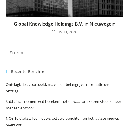
Global Knowledge Holdings B.V. in Nieuwegein
juni 11, 2020
Dr
op
Es
Recente Berichten
om
he
Ontslagbrief: voorbeeld, maken en belangrijke informatie over
zo
ontslag
te
slu
Sabbatical nemen: wat betekent het en waarom kiezen steeds meer
mensen ervoor?
NOS Teletekst: live nieuws, actuele berichten en het laatste nieuws
overzicht