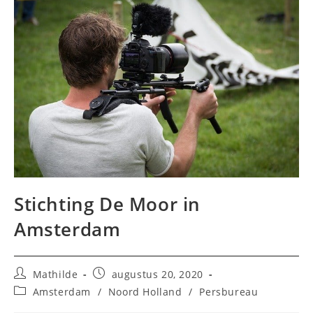
Stichting De Moor in
Amsterdam
Bericht
Bericht
Mathilde
augustus 20, 2020
auteur:
gepubliceerd
Berichtcategorie:
Amsterdam
/
Noord Holland
/
Persbureau
op: