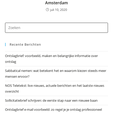
Amsterdam
juli 10, 2020
Dr
op
Es
Recente Berichten
om
he
Ontslagbrief: voorbeeld, maken en belangrijke informatie over
zo
ontslag
te
slu
Sabbatical nemen: wat betekent het en waarom kiezen steeds meer
mensen ervoor?
NOS Teletekst: live nieuws, actuele berichten en het laatste nieuws
overzicht
Sollicitatiebrief schrijven: de eerste stap naar een nieuwe baan
Ontslagbrief e-mail voorbeeld: zo regel je je ontslag professioneel