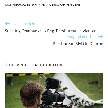
TAGS
:
NIEUWSAGENTSCHAP
,
PERSAGENTSCHAP
,
PERSDIENST
Lees
Vorig bericht
meer
Stichting Onafhankelijk Reg. Persbureau in Vleuten
artikelen
Volgend bericht
Persbureau MVD in Deurne
DIT VIND JE VAST OOK LEUK