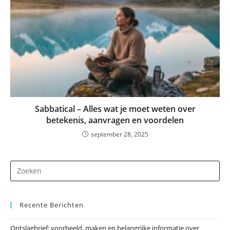
Sabbatical – Alles wat je moet weten over
betekenis, aanvragen en voordelen
september 28, 2025
Dr
op
Es
Recente Berichten
om
he
Ontslagbrief: voorbeeld, maken en belangrijke informatie over