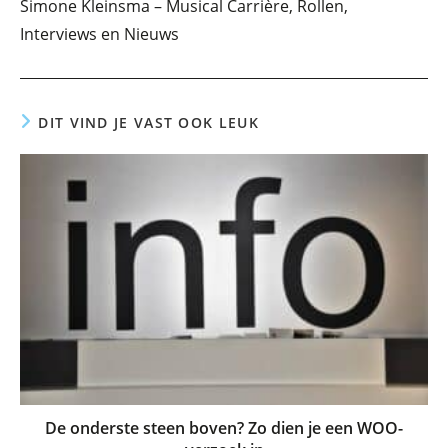
Simone Kleinsma – Musical Carrière, Rollen,
artikelen
Interviews en Nieuws
DIT VIND JE VAST OOK LEUK
De onderste steen boven? Zo dien je een WOO-