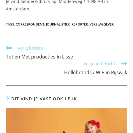
Je vind Sender/Editors op: Middenweg 1 1098 AB in
Amsterdam.
TAGS
:
CORRESPONDENT
,
JOURNALISTIEK
,
REPORTER
,
VERSLAGGEVER
Lees
Vorig bericht
meer
Tot en Met producties in Lisse
artikelen
Volgend bericht
Hollebrands / W P in Rijswijk
DIT VIND JE VAST OOK LEUK