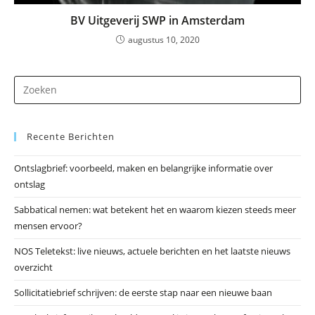
BV Uitgeverij SWP in Amsterdam
augustus 10, 2020
Dr
op
Es
Recente Berichten
om
he
Ontslagbrief: voorbeeld, maken en belangrijke informatie over
zo
ontslag
te
slu
Sabbatical nemen: wat betekent het en waarom kiezen steeds meer
mensen ervoor?
NOS Teletekst: live nieuws, actuele berichten en het laatste nieuws
overzicht
Sollicitatiebrief schrijven: de eerste stap naar een nieuwe baan