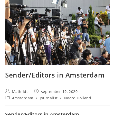
Sender/Editors in Amsterdam
Bericht
Bericht
Mathilde
september 19, 2020
auteur:
gepubliceerd
Berichtcategorie:
Amsterdam
/
Journalist
/
Noord Holland
op:
Sender/Editors in Amsterdam